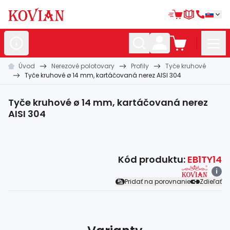
Úvod
Nerezové polotovary
Profily
Tyče kruhové
Nerezové
polotovary
Tyče kruhové ø 14 mm, kartáčovaná nerez AISI 304
Hliníkové
polotovary
Tyče kruhové ø 14 mm, kartáčovaná nerez
Kované
polotovary
AISI 304
Zábradlia a
madlá
Bránové
systémy
Kód produktu:
EB1TY14
i
Automatizácia
Pridať na porovnanie
Zdieľať
Dom, dielňa,
záhrada
Hutnícky
materiál