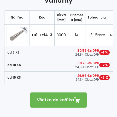
Varianty
Spojovací
materiál
%
Zľava
Dĺžka
Priemer
Náhľad
Kód
Tolerancia
ø
[mm]
[mm]
EB1-TY14-3
3000
14
+/- 5mm
Ner
30,56 €
s DPH
od 5 KS
−1 %
24,84 €
bez DPH
30,25 €
s DPH
od 10 KS
−2 %
24,59 €
bez DPH
29,94 €
s DPH
od 15 KS
−3 %
24,34 €
bez DPH
Všetko do košíka