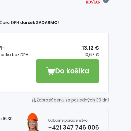
 €
bez DPH
darček ZADARMO!
PH
13,12 €
notku bez DPH:
10,67 €
Do košíka
Zobraziť cenu za posledných 30 dní
o 16.30
Odborné poradenstvo
+421
347 746 006