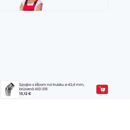
Spojka s kĺbom na trubku ø 42,4 mm,
brúsená AISI 316
13,12 €