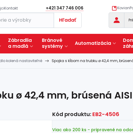
+421 347 746 006
KovianPo
jci
Kontakt
Hľadať
Pr
Zábradlia
Bránové
Dom
Automatizácia
a
madlá
systémy
záh
lo kolená nastaviteľné
Spojka s kĺbom na trubku ø 42,4 mm, brúsená
ku ø 42,4 mm, brúsená AISI
Kód produktu:
EB2-4506
Viac ako 200 ks
- pripravené na odo