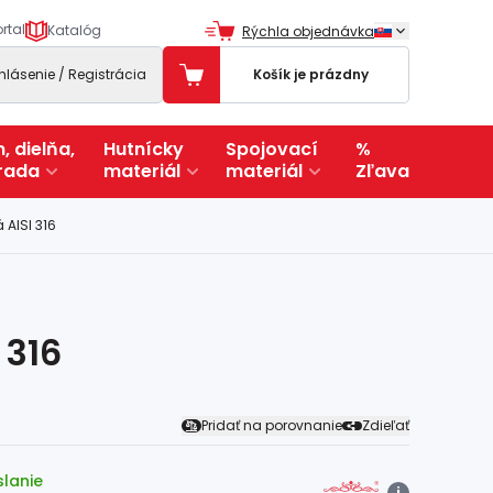
rtal
Katalóg
Rýchla objednávka
ihlásenie / Registrácia
Košík je prázdny
, dielňa,
Hutnícky
Spojovací
%
rada
materiál
materiál
Zľava
 AISI 316
 316
Pridať na porovnanie
Zdieľať
slanie
i