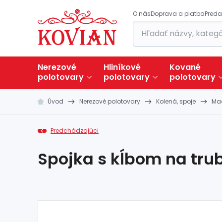
O nás
Doprava a platba
Preda
Nerezové
Hliníkové
Kované
polotovary
polotovary
polotovary
Úvod
Nerezové polotovary
Kolená, spoje
Mad
Predchádzajúci
Spojka s kĺbom na trub