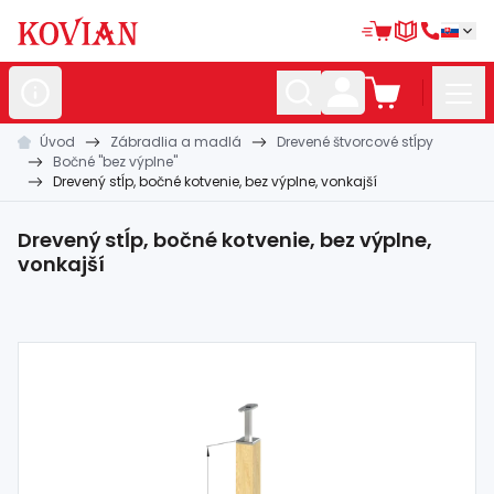
Úvod
Zábradlia a madlá
Drevené štvorcové stĺpy
Nerezové
polotovary
Bočné "bez výplne"
Drevený stĺp, bočné kotvenie, bez výplne, vonkajší
Hliníkové
polotovary
Kované
polotovary
Drevený stĺp, bočné kotvenie, bez výplne,
vonkajší
Zábradlia a
madlá
Bránové
systémy
Automatizácia
Dom, dielňa,
záhrada
Hutnícky
materiál