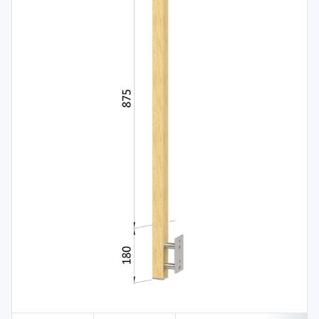
Spojovací
materiál
%
Zľava