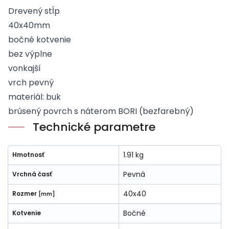
Drevený stĺp
40x40mm
bočné kotvenie
bez výplne
vonkajší
vrch pevný
materiál: buk
brúsený povrch s náterom BORI (bezfarebný)
Technické parametre
1.91 kg
Hmotnosť
Pevná
Vrchná časť
40x40
Rozmer
[mm]
Bočné
Kotvenie