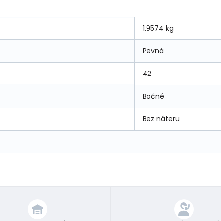
1.9574 kg
Pevná
42
Bočné
Bez náteru