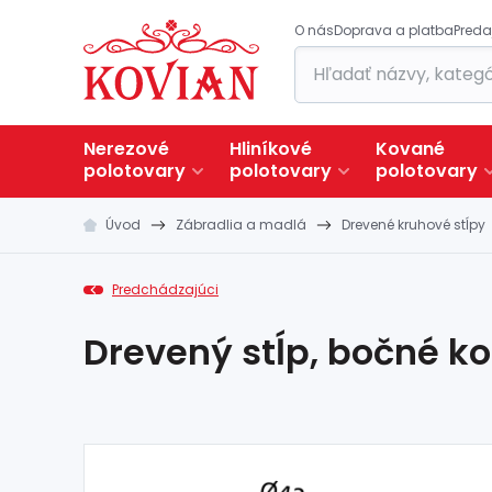
O nás
Doprava a platba
Preda
Nerezové
Hliníkové
Kované
polotovary
polotovary
polotovary
Úvod
Zábradlia a madlá
Drevené kruhové stĺpy
Predchádzajúci
Drevený stĺp, bočné kot