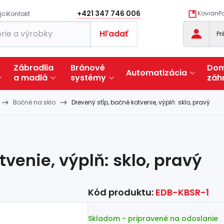
+421 347 746 006
KovianPo
jci
Kontakt
Hľadať
Pr
Zábradlia
Bránové
Dom
Automatizácia
a
madlá
systémy
záh
Bočné na sklo
Drevený stĺp, bočné kotvenie, výplň: sklo, pravý
venie, výplň: sklo, pravý
Kód produktu:
EDB-KBSR-1
Skladom
- pripravené na odoslanie