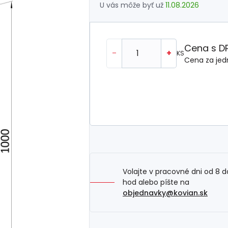
U vás môže byť už
11.08.2026
Cena s D
-
+
KS
Cena za jed
Volajte v pracovné dni od 8 d
hod alebo píšte na
objednavky@kovian.sk