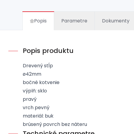
Popis
Parametre
Dokumenty
Popis produktu
Drevený stĺp
ø42mm
bočné kotvenie
výplň: sklo
pravý
vrch pevný
materiál: buk
brúsený povrch bez náteru
Technické parametre