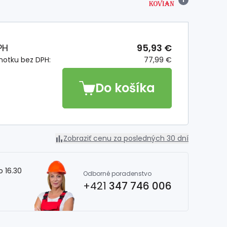
PH
95,93 €
notku bez DPH:
77,99 €
Do košíka
Zobraziť cenu za posledných 30 dní
o 16.30
Odborné poradenstvo
+421
347 746 006