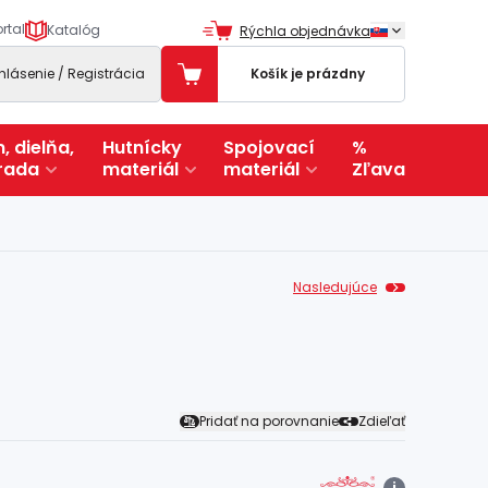
rtal
Katalóg
Rýchla objednávka
ihlásenie / Registrácia
Košík je prázdny
, dielňa,
Hutnícky
Spojovací
%
rada
materiál
materiál
Zľava
Nasledujúce
Pridať na porovnanie
Zdieľať
i