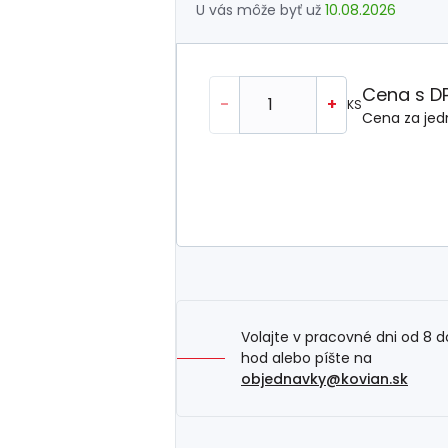
U vás môže byť už
10.08.2026
Cena s D
-
+
KS
Cena za jed
Volajte v pracovné dni od 8 d
hod alebo píšte na
objednavky@kovian.sk