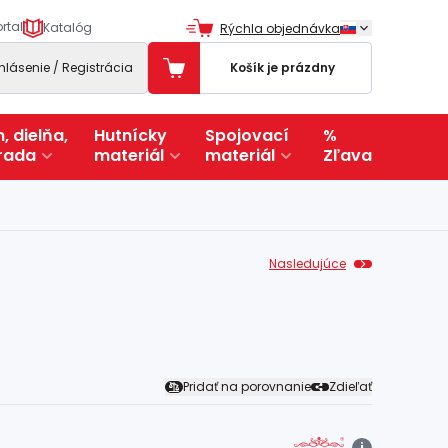
rtal
Katalóg
Rýchla objednávka
ihlásenie / Registrácia
Košík je prázdny
, dielňa,
Hutnícky
Spojovací
%
rada
materiál
materiál
Zľava
Nasledujúce
Pridať na porovnanie
Zdieľať
i