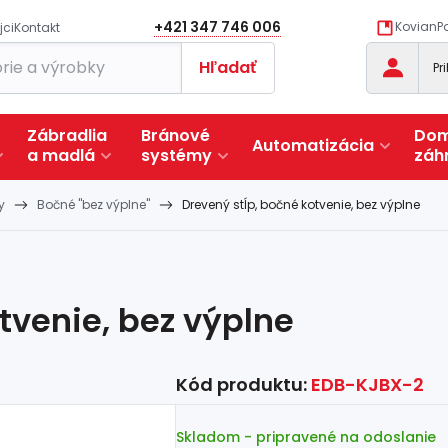
+421 347 746 006
KovianPo
jci
Kontakt
Hľadať
Pr
Zábradlia
Bránové
Dom
Automatizácia
a
madlá
systémy
záh
y
Bočné "bez výplne"
Drevený stĺp, bočné kotvenie, bez výplne
tvenie, bez výplne
Kód produktu:
EDB-KJBX-2
Skladom
- pripravené na odoslanie