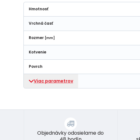
Hmotnosť
Vrchná časť
Rozmer
[mm]
Kotvenie
Povrch
Viac parametrov
Objednávky odosielame do
48 hodín
s