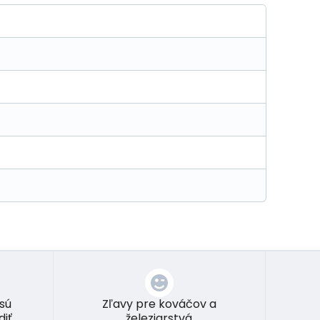
 sú
Zľavy pre kováčov a
diť
železiarstvá