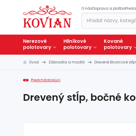
O nás
Doprava a platba
Preda
Nerezové
Hliníkové
Kované
polotovary
polotovary
polotovary
Úvod
Zábradlia a madlá
Drevené štvorcové stĺp
Predchádzajúci
Drevený stĺp, bočné ko