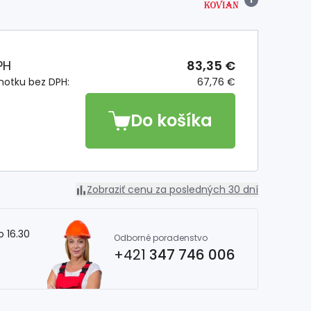
PH
83,35 €
notku bez DPH:
67,76 €
Do košíka
Zobraziť cenu za posledných 30 dní
o 16.30
Odborné poradenstvo
+421
347 746 006