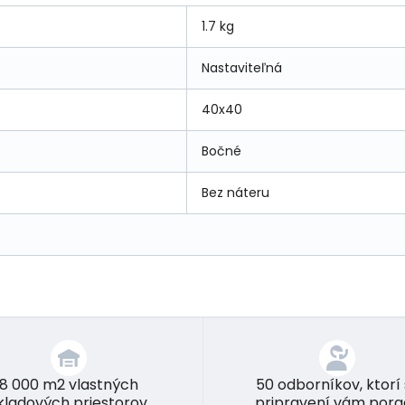
1.7 kg
Nastaviteľná
40x40
Bočné
Bez náteru
8 000 m2 vlastných
50 odborníkov, ktorí
kladových priestorov
pripravení vám pora