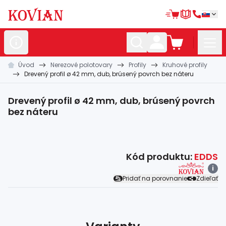
Úvod
Nerezové polotovary
Profily
Kruhové profily
Nerezové
polotovary
Drevený profil ø 42 mm, dub, brúsený povrch bez náteru
Hliníkové
polotovary
Drevený profil ø 42 mm, dub, brúsený povrch
Kované
polotovary
bez náteru
Zábradlia a
madlá
Bránové
systémy
Kód produktu:
EDDS
i
Automatizácia
Pridať na porovnanie
Zdieľať
Dom, dielňa,
záhrada
Hutnícky
materiál