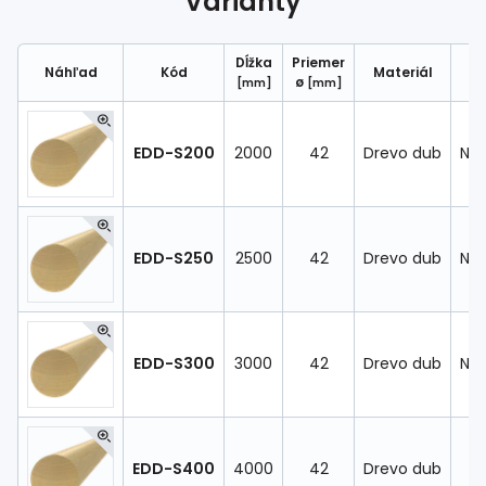
Varianty
Spojovací
materiál
%
Zľava
Dĺžka
Priemer
Náhľad
Kód
Materiál
ø
[mm]
[mm]
EDD-S200
2000
42
Drevo dub
Nec
EDD-S250
2500
42
Drevo dub
Nec
EDD-S300
3000
42
Drevo dub
Nec
EDD-S400
4000
42
Drevo dub
Ci