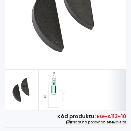
Spojovací
materiál
%
Zľava
Kód produktu:
EG-A113-10
Pridať na porovnanie
Zdieľať