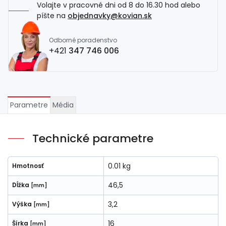
Volajte v pracovné dni od 8 do 16.30 hod alebo
píšte na
objednavky@kovian.sk
Odborné poradenstvo
+421
347 746 006
Parametre
Média
Technické parametre
0.01 kg
Hmotnosť
46,5
Dĺžka
[mm]
3,2
Výška
[mm]
16
Šírka
[mm]