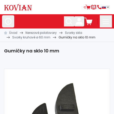
Úvod
Nerezové polotovary
Svorky skla
Nerezové
polotovary
Svorky kruhové ø 60 mm
Gumičky na sklo 10 mm
Hliníkové
polotovary
Gumičky na sklo 10 mm
Kované
polotovary
Zábradlia a
madlá
Bránové
systémy
Automatizácia
Dom, dielňa,
záhrada
Hutnícky
materiál