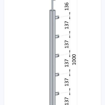
Spojovací
materiál
%
Zľava