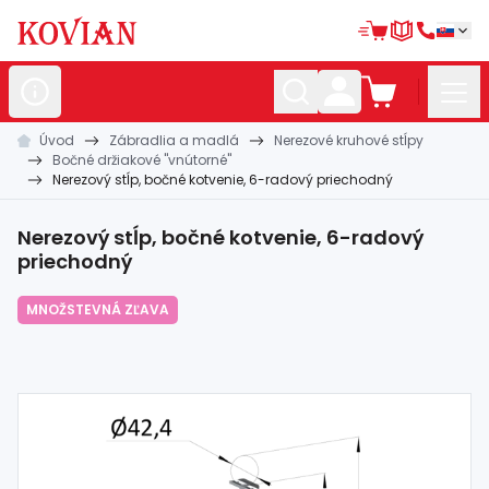
Úvod
Zábradlia a madlá
Nerezové kruhové stĺpy
Nerezové
polotovary
Bočné držiakové "vnútorné"
Nerezový stĺp, bočné kotvenie, 6-radový priechodný
Hliníkové
polotovary
Kované
polotovary
Nerezový stĺp, bočné kotvenie, 6-radový
priechodný
Zábradlia a
madlá
MNOŽSTEVNÁ ZĽAVA
Bránové
systémy
Automatizácia
Dom, dielňa,
záhrada
Hutnícky
materiál