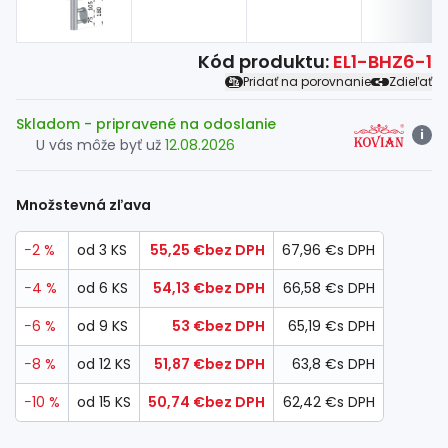
Kód produktu:
EL1-BHZ6-1
Pridať na porovnanie
Zdieľať
Skladom
- pripravené na odoslanie
i
U vás môže byť už
12.08.2026
Množstevná zľava
−2 %
od 3 KS
55,25 €
bez DPH
67,96 €
s DPH
−4 %
od 6 KS
54,13 €
bez DPH
66,58 €
s DPH
−6 %
od 9 KS
53 €
bez DPH
65,19 €
s DPH
−8 %
od 12 KS
51,87 €
bez DPH
63,8 €
s DPH
−10 %
od 15 KS
50,74 €
bez DPH
62,42 €
s DPH