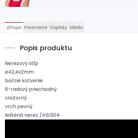
Popis
Parametre
Doplnky
Média
Popis produktu
Nerezový stĺp
ø42,4x2mm
bočné kotvenie
6-radový priechodný
vnútorný
vrch pevný
leštená nerez /AISI304