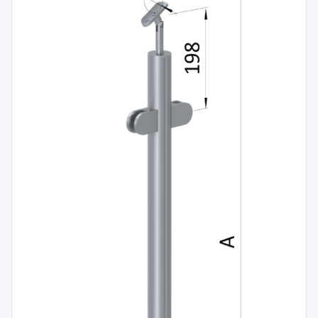
Spojovací
materiál
%
Zľava