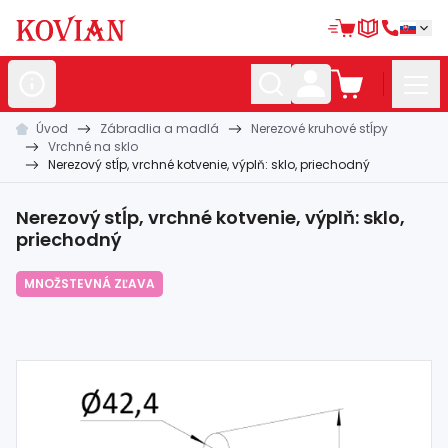
Úvod
Zábradlia a madlá
Nerezové kruhové stĺpy
Nerezové
polotovary
Vrchné na sklo
Nerezový stĺp, vrchné kotvenie, výplň: sklo, priechodný
Hliníkové
polotovary
Kované
polotovary
Nerezový stĺp, vrchné kotvenie, výplň: sklo,
priechodný
Zábradlia a
madlá
MNOŽSTEVNÁ ZĽAVA
Bránové
systémy
Automatizácia
Dom, dielňa,
záhrada
Hutnícky
materiál