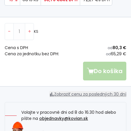
-
+
KS
Cena s DPH
80,3 €
od
Cena za jednotku bez DPH:
65,29 €
od
Do košíka
Zobraziť cenu za posledných 30 dní
Volajte v pracovné dni od 8 do 16.30 hod alebo
píšte na
objednavky@kovian.sk