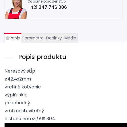
Odborné poradenstvo
+421
347 746 006
Popis
Parametre
Doplnky
Média
Popis produktu
Nerezový stĺp
ø42,4x2mm
vrchné kotvenie
výplň: sklo
priechodný
vrch nastaviteľný
leštená nerez /AISI304