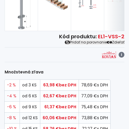
Kód produktu:
EL1-VSS-2
Pridať na porovnanie
Zdieľať
i
Množstevná zľava
−2 %
od 3 KS
63,98 €
bez DPH
78,69 €
s DPH
−4 %
od 6 KS
62,67 €
bez DPH
77,09 €
s DPH
−6 %
od 9 KS
61,37 €
bez DPH
75,48 €
s DPH
−8 %
od 12 KS
60,06 €
bez DPH
73,88 €
s DPH
−10 %
od 15 KS
58,76 €
bez DPH
72,27 €
s DPH