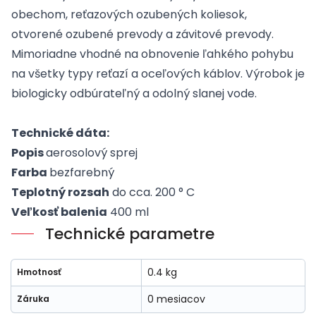
obechom
,
reťa
zových
ozubených
koliesok
,
otvorené
ozubené
prevody
a
závitové prevody
.
Mimoriadne
vhodné
na obnovenie ľahkého pohybu
na všetky typy reťazí a oceľových káblov
.
Výrobok
je
biologicky
odbúrateľný
a
odolný
slanej
vode
.
Technické dáta
:
Popis
aerosolový
sprej
Farba
bezfarebný
Teplotný rozsah
do
cca
.
200
°
C
Veľkosť balenia
400
ml
Technické parametre
0.4 kg
Hmotnosť
0 mesiacov
Záruka