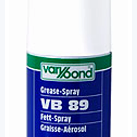
Spojovací
materiál
%
Zľava