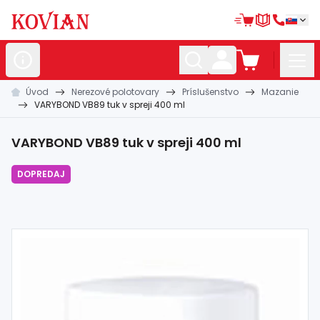
Úvod
Nerezové polotovary
Príslušenstvo
Mazanie
Nerezové
polotovary
VARYBOND VB89 tuk v spreji 400 ml
Hliníkové
polotovary
VARYBOND VB89 tuk v spreji 400 ml
Kované
polotovary
DOPREDAJ
Zábradlia a
madlá
Bránové
systémy
Automatizácia
Dom, dielňa,
záhrada
Hutnícky
materiál