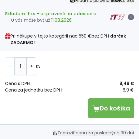
Pridať na porovnanie
Zdieľať
Skladom 11 ks
- pripravené na odoslanie
i
U vás môže byť už
11.08.2026
Pri nákupe v tejto kategórii nad
550 €
bez DPH
darček
ZADARMO!
-
+
KS
Cena s DPH
8,49 €
Cena za jednotku bez DPH:
6,9 €
Do košíka
Zobraziť cenu za posledných 30 dní