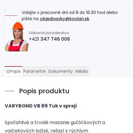
Volajte v pracovné dni od 8 do 16.30 hod alebo
píšte na
objednavky@kovian.sk
Odborné poradenstvo
+421
347 746 006
Popis
Parametre
Dokumenty
Média
Popis produktu
VARYBOND
VB
89
Tuk
v spreji
Spoľahlivé
a
trvalé
mazanie
g
uľôčkových
a
valčekových
ložísk
, reťazí s rýchlym