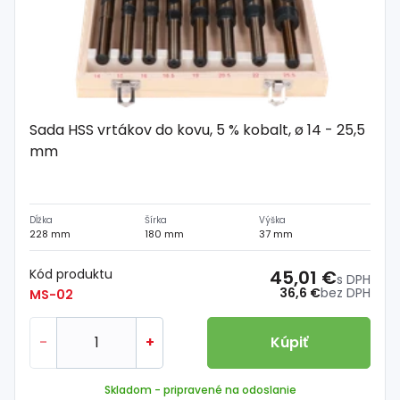
Sada HSS vrtákov do kovu, 5 % kobalt, ø 14 - 25,5
mm
Dĺžka
Šírka
Výška
228 mm
180 mm
37 mm
Kód produktu
45,01 €
s DPH
36,6 €
bez DPH
MS-02
-
+
Kúpiť
Skladom
- pripravené na odoslanie