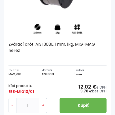
Zvárací drôt, AISI 308L, 1 mm, 1kg, MIG-MAG
nerez
Použitie
Materiál
Hrúbka
MAG,MIG
AISI 308L
1 mm
Kód produktu
12,02 €
s DPH
9,78 €
bez DPH
EB8-MIG10/01
-
+
Kúpiť