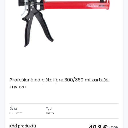
Profesionálna pištoľ pre 300/360 ml kartuše,
kovová
Dĺžka
Typ
385 mm
Pištol
Kód produktu
40,9 €
s DPH