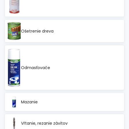
Spojovací
materiál
%
Zľava
Ošetrenie dreva
Odmasťovače
Mazanie
Vŕtanie, rezanie závitov