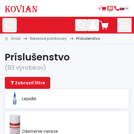
Úvod
Nerezové polotovary
Príslušenstvo
Nerezové
polotovary
Hliníkové
polotovary
Príslušenstvo
Kované
polotovary
(93 výrobkov)
Zábradlia a
madlá
Zobraziť filtre
Bránové
systémy
Lepidlá
Automatizácia
Dom, dielňa,
záhrada
Hutnícky
materiál
Ošetrenie nereze