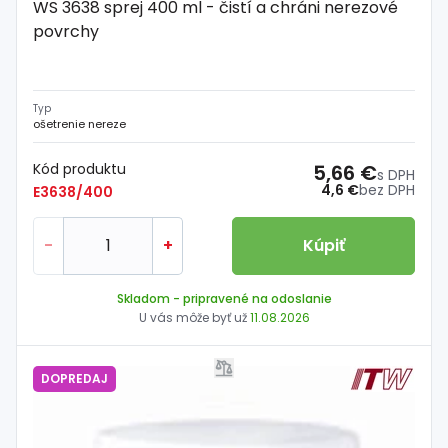
WS 3638 sprej 400 ml - čistí a chráni nerezové
povrchy
Typ
ošetrenie nereze
Kód produktu
5,66 €
s DPH
4,6 €
bez DPH
E3638/400
-
+
Kúpiť
Skladom
- pripravené na odoslanie
U vás môže byť už
11.08.2026
DOPREDAJ