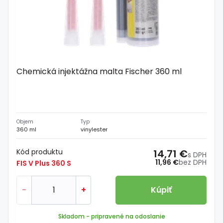
Chemická injektážna malta Fischer 360 ml
Objem
Typ
360 ml
vinylester
Kód produktu
14,71 €
s DPH
11,96 €
bez DPH
FIS V Plus 360 S
-
+
Kúpiť
Skladom
- pripravené na odoslanie