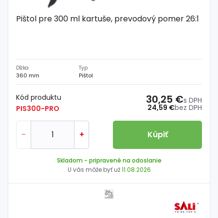
Pištol pre 300 ml kartuše, prevodový pomer 26:1
Dĺžka
Typ
360 mm
Pištol
Kód produktu
30,25 €
s DPH
24,59 €
bez DPH
PIS300-PRO
-
+
Kúpiť
Skladom
- pripravené na odoslanie
U vás môže byť už
11.08.2026