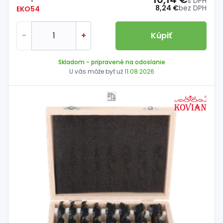
s DPH
8,24 €
bez DPH
EKO54
-
+
Kúpiť
Skladom
- pripravené na odoslanie
U vás môže byť už
11.08.2026