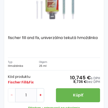
fischer fill and fix, univerzálna tekutá hmoždinka
Typ
Objem
Hmoždinka
25 ml
Kód produktu
10,745 €
s DPH
8,736 €
bez DPH
Fischer Fill&Fix
-
+
Kúpiť
Skladom
- pripravené na odoslanie