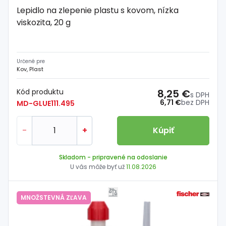
Lepidlo na zlepenie plastu s kovom, nízka
viskozita, 20 g
Určené pre
Kov, Plast
Kód produktu
8,25 €
s DPH
6,71 €
bez DPH
MD-GLUE111.495
-
+
Kúpiť
Skladom
- pripravené na odoslanie
U vás môže byť už
11.08.2026
MNOŽSTEVNÁ ZĽAVA