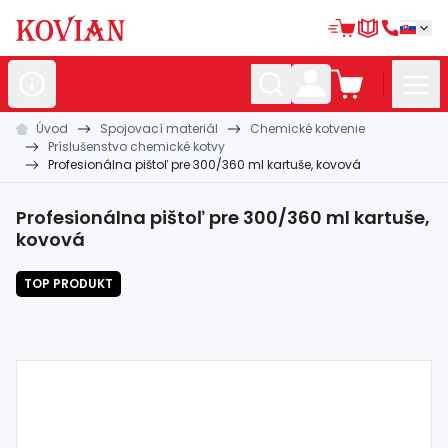
Úvod
Spojovací materiál
Chemické kotvenie
Nerezové
polotovary
Príslušenstvo chemické kotvy
Profesionálna pištoľ pre 300/360 ml kartuše, kovová
Hliníkové
polotovary
Kované
polotovary
Profesionálna pištoľ pre 300/360 ml kartuše,
kovová
Zábradlia a
madlá
TOP PRODUKT
Bránové
systémy
Automatizácia
Dom, dielňa,
záhrada
Hutnícky
materiál