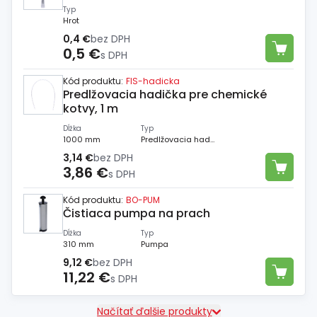
Spojovací
materiál
Typ
Hrot
%
Zľava
0,4 €
bez DPH
0,5 €
s DPH
Kód produktu:
FIS-hadicka
Predlžovacia hadička pre chemické
kotvy, 1 m
Dĺžka
Typ
1000 mm
Predlžovacia hadička
3,14 €
bez DPH
3,86 €
s DPH
Kód produktu:
BO-PUM
Čistiaca pumpa na prach
Dĺžka
Typ
310 mm
Pumpa
9,12 €
bez DPH
11,22 €
s DPH
Načítať ďalšie produkty