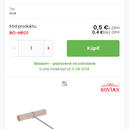
Typ
Hrot
Kód produktu
0,5 €
s DPH
0,4 €
bez DPH
BO-HRO1
-
+
Kúpiť
Skladom
- pripravené na odoslanie
U vás môže byť už
12.08.2026