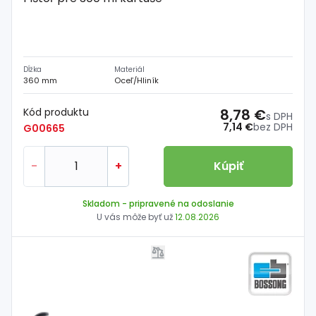
Dĺžka
Materiál
360 mm
Oceľ/Hliník
Kód produktu
8,78 €
s DPH
7,14 €
bez DPH
G00665
-
+
Kúpiť
Skladom
- pripravené na odoslanie
U vás môže byť už
12.08.2026