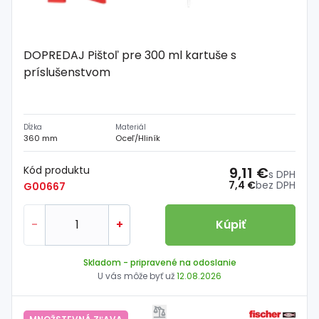
DOPREDAJ Pištoľ pre 300 ml kartuše s
príslušenstvom
Dĺžka
Materiál
360 mm
Oceľ/Hliník
Kód produktu
9,11 €
s DPH
7,4 €
bez DPH
G00667
-
+
Kúpiť
Skladom
- pripravené na odoslanie
U vás môže byť už
12.08.2026