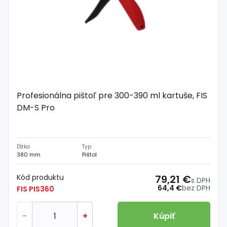
Profesionálna pištoľ pre 300-390 ml kartuše, FIS
DM-S Pro
Dĺžka
Typ
380 mm
Pištol
Kód produktu
79,21 €
s DPH
64,4 €
bez DPH
FIS PIS360
-
+
Kúpiť