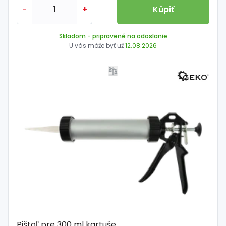
-
+
Kúpiť
Skladom
- pripravené na odoslanie
U vás môže byť už
12.08.2026
Pištoľ pre 300 ml kartuše