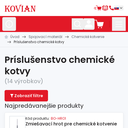
Úvod
Spojovací materiál
Chemické kotvenie
Nerezové
polotovary
Príslušenstvo chemické kotvy
Hliníkové
polotovary
Príslušenstvo chemické
Kované
polotovary
kotvy
Zábradlia a
madlá
(14 výrobkov)
Bránové
systémy
Zobraziť filtre
Automatizácia
Najpredávanejšie produkty
Dom, dielňa,
záhrada
Kód produktu:
BO-HRO1
Hutnícky
materiál
Zmiešavací hrot pre chemické kotvenie