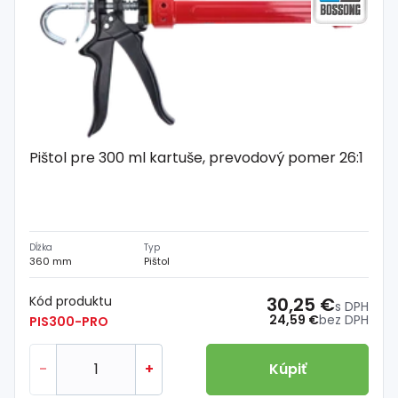
Pištol pre 300 ml kartuše, prevodový pomer 26:1
Dĺžka
Typ
360 mm
Pištol
Kód produktu
30,25 €
s DPH
24,59 €
bez DPH
PIS300-PRO
-
+
Kúpiť