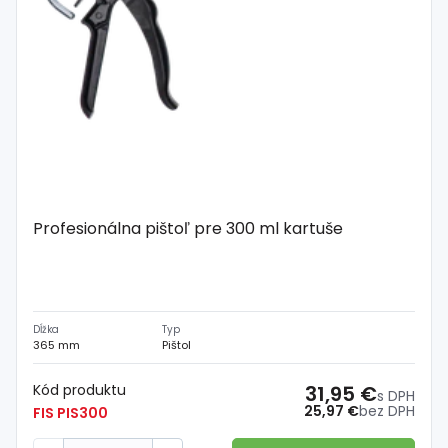
Profesionálna pištoľ pre 300 ml kartuše
Dĺžka
Typ
365 mm
Pištol
Kód produktu
31,95 €
s DPH
25,97 €
bez DPH
FIS PIS300