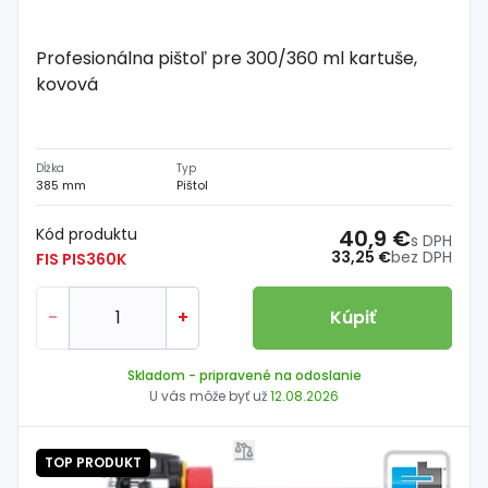
Profesionálna pištoľ pre 300/360 ml kartuše,
kovová
Dĺžka
Typ
385 mm
Pištol
Kód produktu
40,9 €
s DPH
33,25 €
bez DPH
FIS PIS360K
-
+
Kúpiť
Skladom
- pripravené na odoslanie
U vás môže byť už
12.08.2026
TOP PRODUKT