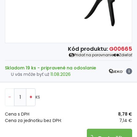
Spojovací
materiál
%
Zľava
Kód produktu:
G00665
Pridať na porovnanie
Zdieľať
Skladom 19 ks
- pripravené na odoslanie
i
U vás môže byť už
11.08.2026
-
+
KS
Cena s DPH
8,78 €
Cena za jednotku bez DPH:
7,14 €