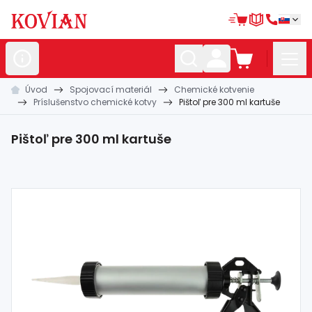
Úvod
Spojovací materiál
Chemické kotvenie
Nerezové
polotovary
Príslušenstvo chemické kotvy
Pištoľ pre 300 ml kartuše
Hliníkové
polotovary
Pištoľ pre 300 ml kartuše
Kované
polotovary
Zábradlia a
madlá
Bránové
systémy
Automatizácia
Dom, dielňa,
záhrada
Hutnícky
materiál