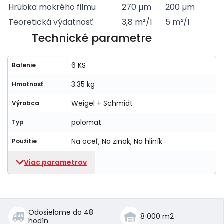
Hrúbka mokrého filmu
270 µm
200 µm
Teoretická výdatnosť
3,8 m²/l
5 m²/l
Technické parametre
6 KS
Balenie
3.35 kg
Hmotnosť
Weigel + Schmidt
Výrobca
polomat
Typ
Na oceľ, Na zinok, Na hliník
Použitie
Viac parametrov
Odosielame do 48
8 000 m2
hodín