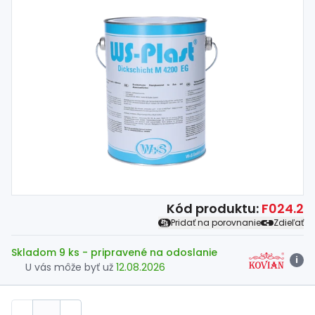
Spojovací
materiál
%
Zľava
Kód produktu:
F024.2
Pridať na porovnanie
Zdieľať
Skladom 9 ks
- pripravené na odoslanie
i
U vás môže byť už
12.08.2026