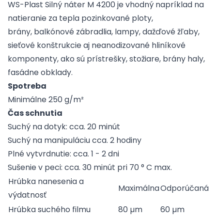
WS-Plast Silný náter M 4200 je vhodný napríklad na
natieranie za tepla pozinkované ploty,
brány, balkónové zábradlia, lampy, dažďové žľaby,
sieťové konštrukcie aj neanodizované hliníkové
komponenty, ako sú prístrešky, stožiare, brány haly,
fasádne obklady.
Spotreba
Minimálne 250 g/m²
Čas schnutia
Suchý na dotyk: cca. 20 minút
Suchý na manipuláciu cca. 2 hodiny
Plné vytvrdnutie: cca. 1 - 2 dni
Sušenie v peci: cca. 30 minút pri 70 ° C max.
Hrúbka nanesenia a
Maximálna
Odporúčaná
výdatnosť
Hrúbka suchého filmu
80 µm
60 µm