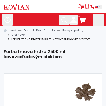
Úvod
Dom, dielňa, záhrada
Farby a patiny
Nerezové
polotovary
Grafitové
Farba tmavá hrdza 2500 ml kovovosľudovým efektom
Hliníkové
polotovary
Kované
polotovary
Farba tmavá hrdza 2500 ml
kovovosľudovým efektom
Zábradlia a
madlá
Bránové
systémy
Automatizácia
Dom, dielňa,
záhrada
Hutnícky
materiál