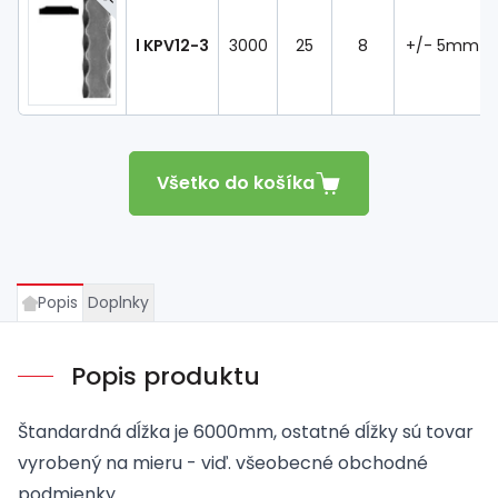
l KPV12-3
3000
25
8
+/- 5mm
Všetko do košíka
Popis
Doplnky
Popis produktu
Štandardná dĺžka je 6000mm, ostatné dĺžky sú tovar
vyrobený na mieru - viď. všeobecné obchodné
podmienky.