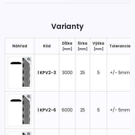
Spojovací
materiál
%
Zľava
Varianty
Dĺžka
Šírka
Výška
Náhľad
Kód
Tolerancia
[mm]
[mm]
[mm]
l KPV2-3
3000
25
5
+/- 5mm
l KPV2-6
6000
25
5
+/- 5mm