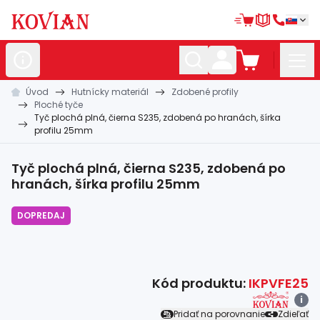
Úvod
Hutnícky materiál
Zdobené profily
Nerezové
polotovary
Ploché tyče
Tyč plochá plná, čierna S235, zdobená po hranách, šírka
Hliníkové
polotovary
profilu 25mm
Kované
polotovary
Tyč plochá plná, čierna S235, zdobená po
Zábradlia a
madlá
hranách, šírka profilu 25mm
Bránové
systémy
DOPREDAJ
Automatizácia
Dom, dielňa,
záhrada
Kód produktu:
IKPVFE25
Hutnícky
materiál
i
Pridať na porovnanie
Zdieľať