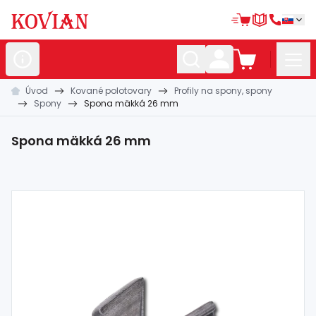
Úvod
Kované polotovary
Profily na spony, spony
Nerezové
polotovary
Spony
Spona mäkká 26 mm
Hliníkové
polotovary
Spona mäkká 26 mm
Kované
polotovary
Zábradlia a
madlá
Bránové
systémy
Automatizácia
Dom, dielňa,
záhrada
Hutnícky
materiál