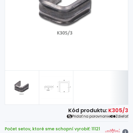
Spojovací
materiál
%
Zľava
Kód produktu:
K305/3
Pridať na porovnanie
Zdieľať
Počet setov, ktoré sme schopní vyrobiť: 11121
i