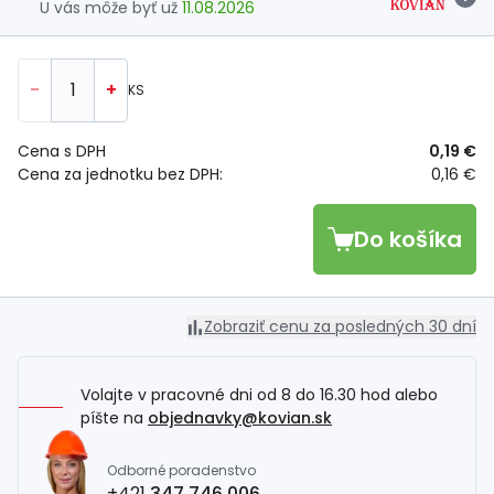
U vás môže byť už
11.08.2026
-
+
KS
Cena s DPH
0,19 €
Cena za jednotku bez DPH:
0,16 €
Do košíka
Zobraziť cenu za posledných 30 dní
Volajte v pracovné dni od 8 do 16.30 hod alebo
píšte na
objednavky@kovian.sk
Odborné poradenstvo
+421
347 746 006