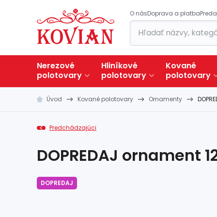
O nás
Doprava a platba
Preda
Nerezové
Hliníkové
Kované
polotovary
polotovary
polotovary
Úvod
Kované polotovary
Ornamenty
DOPRE
Predchádzajúci
DOPREDAJ ornament 12
DOPREDAJ