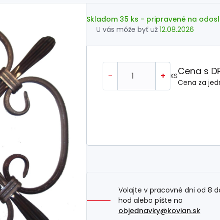
Skladom 35 ks
- pripravené na odosl
U vás môže byť už
12.08.2026
Cena s D
-
+
KS
Cena za jed
Volajte v pracovné dni od 8 d
hod alebo píšte na
objednavky@kovian.sk