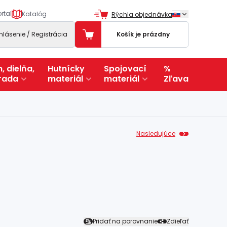
rtal
Katalóg
Rýchla objednávka
ihlásenie / Registrácia
Košík je prázdny
, dielňa,
Hutnícky
Spojovací
%
rada
materiál
materiál
Zľava
Nasledujúce
Pridať na porovnanie
Zdieľať