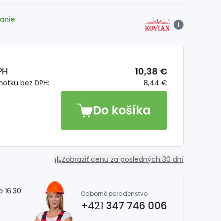
anie
i
PH
10,38 €
notku bez DPH:
8,44 €
Do košíka
Zobraziť cenu za posledných 30 dní
o 16.30
Odborné poradenstvo
+421
347 746 006