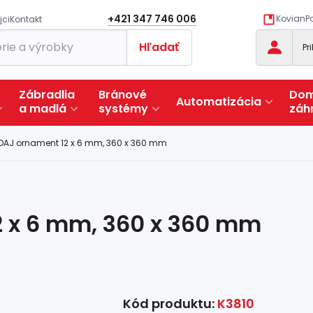
+421 347 746 006
KovianPo
jci
Kontakt
Hľadať
Pr
Zábradlia
Bránové
Dom
Automatizácia
a
madlá
systémy
záh
DAJ ornament 12 x 6 mm, 360 x 360 mm
 x 6 mm, 360 x 360 mm
Kód produktu:
K3810