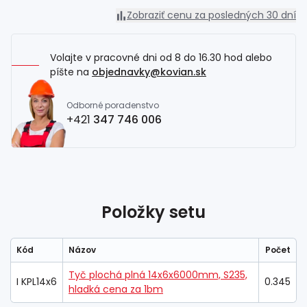
Zobraziť cenu za posledných 30 dní
Volajte v pracovné dni od 8 do 16.30 hod alebo
píšte na
objednavky@kovian.sk
Odborné poradenstvo
+421
347 746 006
Položky setu
Kód
Názov
Počet
Tyč plochá plná 14x6x6000mm, S235,
I KPL14x6
0.345
hladká cena za 1bm