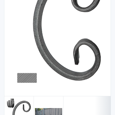
Spojovací
materiál
%
Zľava