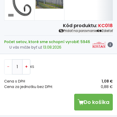
Kód produktu:
KC018
Pridať na porovnanie
Zdieľať
Počet setov, ktoré sme schopní vyrobiť: 5946
i
U vás môže byť už
13.08.2026
-
+
KS
Cena s DPH
1,08 €
Cena za jednotku bez DPH:
0,88 €
Do košíka