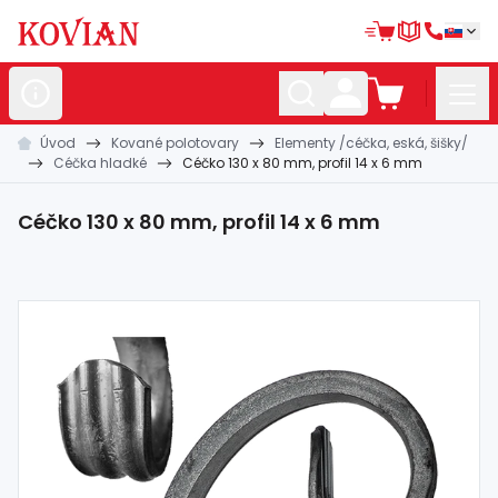
Úvod
Kované polotovary
Elementy /céčka, eská, šišky/
Nerezové
polotovary
Céčka hladké
Céčko 130 x 80 mm, profil 14 x 6 mm
Hliníkové
polotovary
Céčko 130 x 80 mm, profil 14 x 6 mm
Kované
polotovary
Zábradlia a
madlá
Bránové
systémy
Automatizácia
Dom, dielňa,
záhrada
Hutnícky
materiál