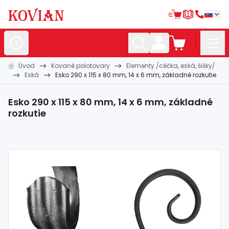
Úvod
Kované polotovary
Elementy /céčka, eská, šišky/
Nerezové
polotovary
Eská
Esko 290 x 115 x 80 mm, 14 x 6 mm, základné rozkutie
Hliníkové
polotovary
Esko 290 x 115 x 80 mm, 14 x 6 mm, základné
Kované
polotovary
rozkutie
Zábradlia a
madlá
Bránové
systémy
Automatizácia
Dom, dielňa,
záhrada
Hutnícky
materiál