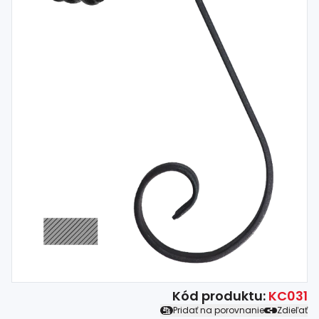
Spojovací
materiál
%
Zľava
Kód produktu:
KC031
Pridať na porovnanie
Zdieľať