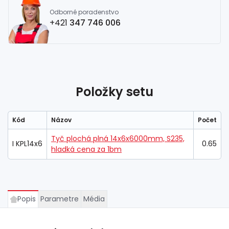
Odborné poradenstvo
+421
347 746 006
Položky setu
Kód
Názov
Počet
Tyč plochá plná 14x6x6000mm, S235,
I KPL14x6
0.65
hladká cena za 1bm
Popis
Parametre
Média