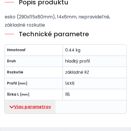
Popis produktu
esko (290x115x80mm), 14x6mm, nepravideľné,
základné rozkutie
Technické parametre
0.44 kg
Hmotnosť
hladký profil
Druh
základné RZ
Rozkutie
14X6
Profil
[mm]
115
Šírka L
[mm]
Viac parametrov