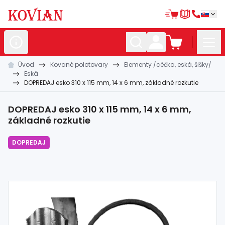
Úvod
Kované polotovary
Elementy /céčka, eská, šišky/
Nerezové
polotovary
Eská
DOPREDAJ esko 310 x 115 mm, 14 x 6 mm, základné rozkutie
Hliníkové
polotovary
Kované
polotovary
DOPREDAJ esko 310 x 115 mm, 14 x 6 mm,
základné rozkutie
Zábradlia a
madlá
DOPREDAJ
Bránové
systémy
Automatizácia
Dom, dielňa,
záhrada
Hutnícky
materiál