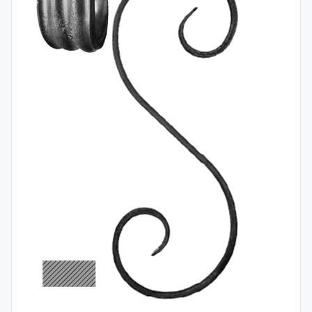
Spojovací
materiál
%
Zľava