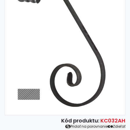
Spojovací
materiál
%
Zľava
Kód produktu:
KC032AH
Pridať na porovnanie
Zdieľať