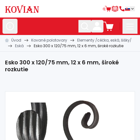
Úvod
Kované polotovary
Elementy /céčka, eská, šišky/
Nerezové
polotovary
Eská
Esko 300 x 120/75 mm, 12 x 6 mm, široké rozkutie
Hliníkové
polotovary
Esko 300 x 120/75 mm, 12 x 6 mm, široké
Kované
polotovary
rozkutie
Zábradlia a
madlá
Bránové
systémy
Automatizácia
Dom, dielňa,
záhrada
Hutnícky
materiál