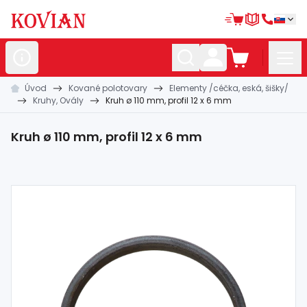
Úvod
Kované polotovary
Elementy /céčka, eská, šišky/
Nerezové
polotovary
Kruhy, Ovály
Kruh ø 110 mm, profil 12 x 6 mm
Hliníkové
polotovary
Kruh ø 110 mm, profil 12 x 6 mm
Kované
polotovary
Zábradlia a
madlá
Bránové
systémy
Automatizácia
Dom, dielňa,
záhrada
Hutnícky
materiál