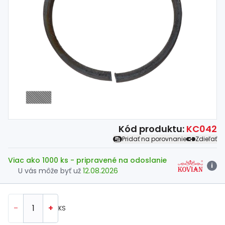
Spojovací
materiál
%
Zľava
Kód produktu:
KC042
Pridať na porovnanie
Zdieľať
Viac ako 1000 ks
- pripravené na odoslanie
i
U vás môže byť už
12.08.2026
-
+
KS