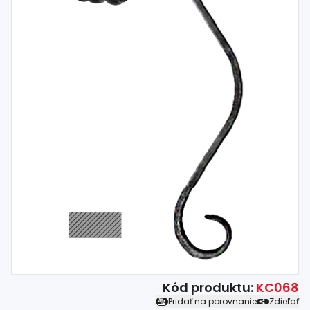
Spojovací
materiál
%
Zľava
Kód produktu:
KC068
Pridať na porovnanie
Zdieľať