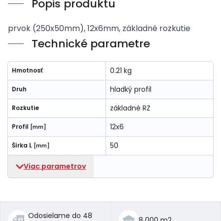
Popis produktu
prvok (250x50mm), 12x6mm, základné rozkutie
Technické parametre
0.21 kg
Hmotnosť
hladký profil
Druh
základné RZ
Rozkutie
12x6
Profil
[mm]
50
Šírka L
[mm]
Viac parametrov
Odosielame do 48
8 000 m2