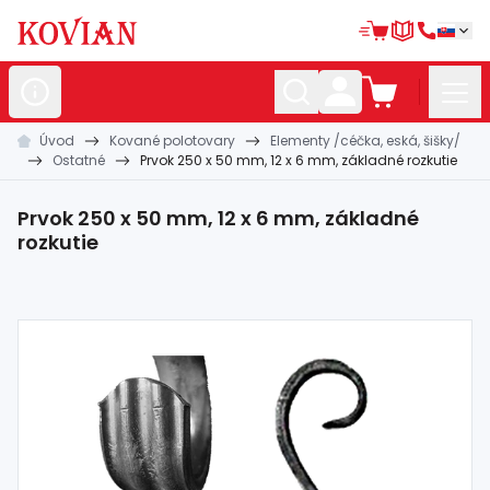
Úvod
Kované polotovary
Elementy /céčka, eská, šišky/
Nerezové
polotovary
Ostatné
Prvok 250 x 50 mm, 12 x 6 mm, základné rozkutie
Hliníkové
polotovary
Prvok 250 x 50 mm, 12 x 6 mm, základné
Kované
polotovary
rozkutie
Zábradlia a
madlá
Bránové
systémy
Automatizácia
Dom, dielňa,
záhrada
Hutnícky
materiál