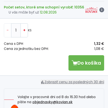
Počet setov, ktoré sme schopní vyrobiť: 10356
i
U vás môže byť už
12.08.2026
-
+
KS
Cena s DPH
1,32 €
Cena za jednotku bez DPH:
1,08 €
Do košíka
Zobraziť cenu za posledných 30 dní
Volajte v pracovné dni od 8 do 16.30 hod alebo
píšte na
objednavky@kovian.sk