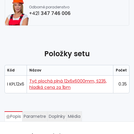
Odborné poradenstvo
+421
347 746 006
Položky setu
Kód
Názov
Počet
Tyč plochá plná 12x6x6000mm, S235,
I KPL12x6
0.35
hladká cena za 1bm
Popis
Parametre
Doplnky
Média