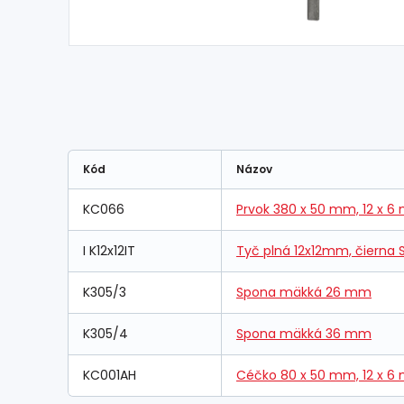
Kód
Názov
KC066
Prvok 380 x 50 mm, 12 x 6
I K12x12IT
Tyč plná 12x12mm, čierna
K305/3
Spona mäkká 26 mm
K305/4
Spona mäkká 36 mm
KC001AH
Céčko 80 x 50 mm, 12 x 6 m