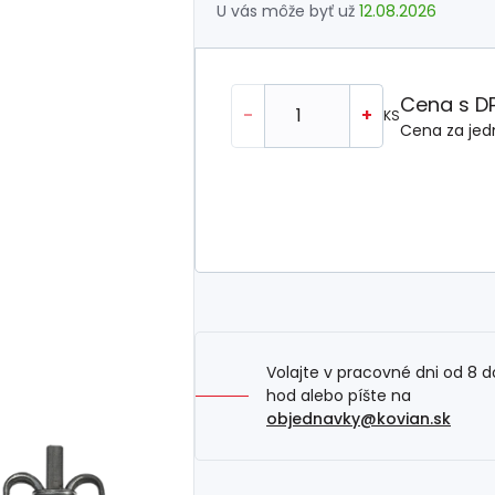
U vás môže byť už
12.08.2026
Cena s D
-
+
KS
Cena za jed
Volajte v pracovné dni od 8 d
hod alebo píšte na
objednavky@kovian.sk