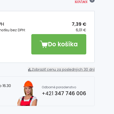
PH
7,39 €
notku bez DPH:
6,01 €
Do košíka
Zobraziť cenu za posledných 30 dní
o 16.30
Odborné poradenstvo
+421
347 746 006