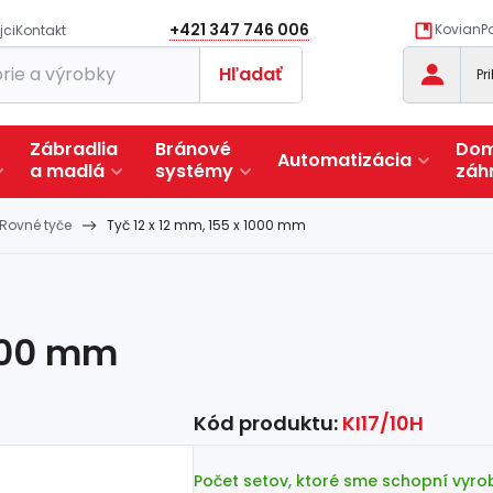
+421 347 746 006
KovianPo
jci
Kontakt
Hľadať
Pr
Zábradlia
Bránové
Dom
Automatizácia
a
madlá
systémy
záh
Rovné tyče
Tyč 12 x 12 mm, 155 x 1000 mm
1000 mm
Kód produktu:
KI17/10H
Počet setov, ktoré sme schopní vyrob