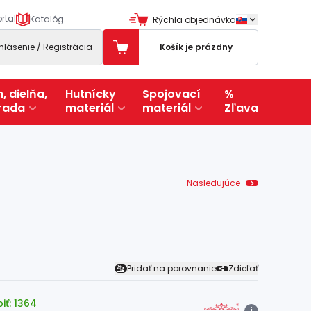
rtal
Katalóg
Rýchla objednávka
ihlásenie / Registrácia
Košík je prázdny
, dielňa,
Hutnícky
Spojovací
%
rada
materiál
materiál
Zľava
Nasledujúce
Pridať na porovnanie
Zdieľať
iť: 1364
i