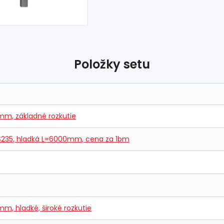
Položky setu
 mm, základné rozkutie
 S235, hladká L=6000mm, cena za 1bm
m, hladké, široké rozkutie