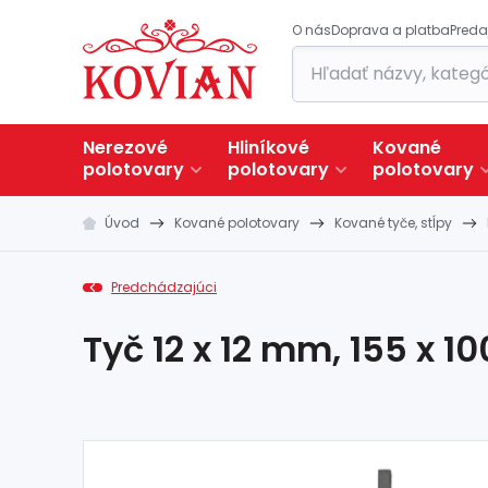
O nás
Doprava a platba
Preda
Nerezové
Hliníkové
Kované
polotovary
polotovary
polotovary
Úvod
Kované polotovary
Kované tyče, stĺpy
Predchádzajúci
Tyč 12 x 12 mm, 155 x 