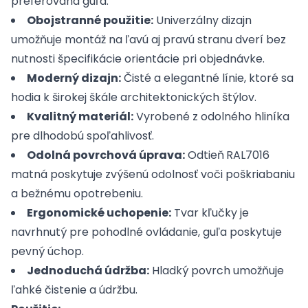
preferovaná guľa.
Obojstranné použitie:
Univerzálny dizajn
umožňuje montáž na ľavú aj pravú stranu dverí bez
nutnosti špecifikácie orientácie pri objednávke.
Moderný dizajn:
Čisté a elegantné línie, ktoré sa
hodia k širokej škále architektonických štýlov.
Kvalitný materiál:
Vyrobené z odolného hliníka
pre dlhodobú spoľahlivosť.
Odolná povrchová úprava:
Odtieň
RAL7016
matná poskytuje zvýšenú odolnosť voči poškriabaniu
a bežnému opotrebeniu.
Ergonomické uchopenie:
Tvar kľučky je
navrhnutý pre pohodlné ovládanie, guľa poskytuje
pevný úchop.
Jednoduchá údržba:
Hladký povrch umožňuje
ľahké čistenie a údržbu.