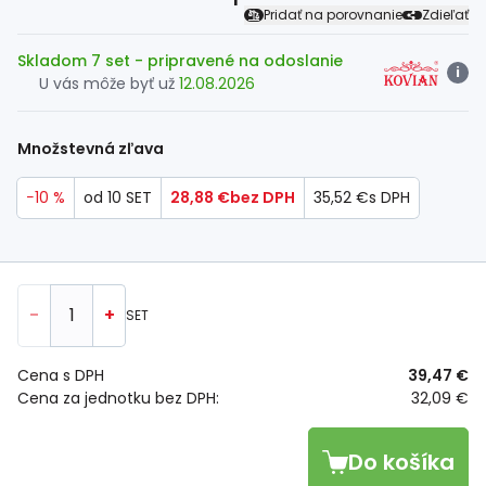
Pridať na porovnanie
Zdieľať
Skladom 7 set
- pripravené na odoslanie
i
U vás môže byť už
12.08.2026
Množstevná zľava
−10 %
od 10 SET
28,88 €
bez DPH
35,52 €
s DPH
-
+
SET
Cena s DPH
39,47 €
Cena za jednotku bez DPH:
32,09 €
Do košíka