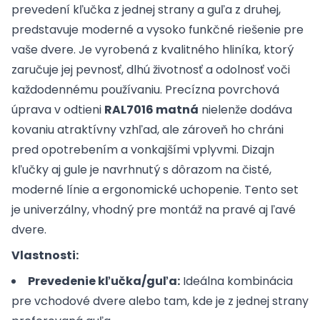
prevedení kľučka z jednej strany a guľa z druhej,
predstavuje moderné a vysoko funkčné riešenie pre
vaše dvere. Je vyrobená z kvalitného hliníka, ktorý
zaručuje jej pevnosť, dlhú životnosť a odolnosť voči
každodennému používaniu. Precízna povrchová
úprava v odtieni
RAL7016 matná
nielenže dodáva
kovaniu atraktívny vzhľad, ale zároveň ho chráni
pred opotrebením a vonkajšími vplyvmi. Dizajn
kľučky aj gule je navrhnutý s dôrazom na čisté,
moderné línie a ergonomické uchopenie. Tento set
je univerzálny, vhodný pre montáž na pravé aj ľavé
dvere.
Vlastnosti:
Prevedenie kľučka/guľa:
Ideálna kombinácia
pre vchodové dvere alebo tam, kde je z jednej strany