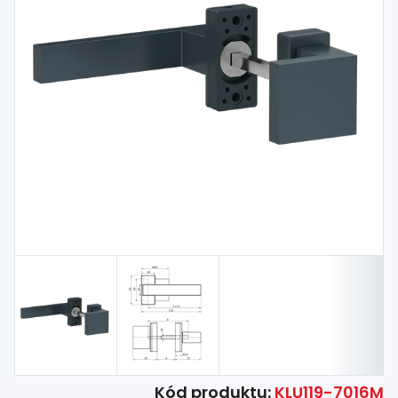
Spojovací
materiál
%
Zľava
Kód produktu:
KLU119-7016M