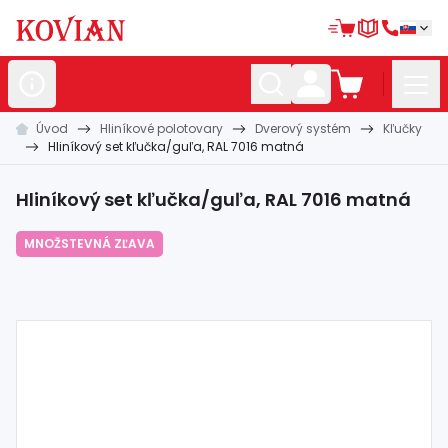
Úvod
Hliníkové polotovary
Dverový systém
Kľučky
Nerezové
polotovary
Hliníkový set kľučka/guľa, RAL 7016 matná
Hliníkové
polotovary
Hliníkový set kľučka/guľa, RAL 7016 matná
Kované
polotovary
MNOŽSTEVNÁ ZĽAVA
Zábradlia a
madlá
Bránové
systémy
Automatizácia
Dom, dielňa,
záhrada
Hutnícky
materiál