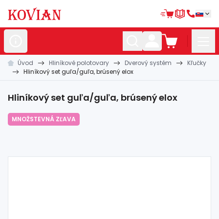
Úvod
Hliníkové polotovary
Dverový systém
Kľučky
Nerezové
polotovary
Hliníkový set guľa/guľa, brúsený elox
Hliníkové
polotovary
Hliníkový set guľa/guľa, brúsený elox
Kované
polotovary
MNOŽSTEVNÁ ZĽAVA
Zábradlia a
madlá
Bránové
systémy
Automatizácia
Dom, dielňa,
záhrada
Hutnícky
materiál