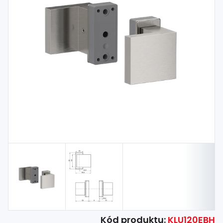
Spojovací
materiál
%
Zľava
Kód produktu:
KLU120EBH