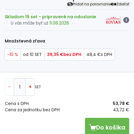
Pridať na porovnanie
Zdieľať
Skladom 19 set
- pripravené na odoslanie
i
U vás môže byť už
11.08.2026
Množstevná zľava
−10 %
od 10 SET
39,35 €
bez DPH
48,4 €
s DPH
-
+
SET
Cena s DPH
53,78 €
Cena za jednotku bez DPH:
43,72 €
Do košíka