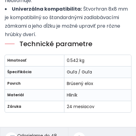
neuvoľňuje.
Univerzálna kompatibilita:
Štvorhran 8x8 mm
je kompatibilný so štandardnými zadlabávacími
zámkami a jeho dĺžku je možné upraviť pre rôzne
hrúbky dverí.
Technické parametre
0.542 kg
Hmotnosť
Guľa / Guľa
Špecifikácia
Brúsený elox
Povrch
Hliník
Materiál
24 mesiacov
Záruka
Odosielame do 48