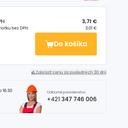
PH
3,71 €
notku bez DPH:
3,01 €
Do košíka
Zobraziť cenu za posledných 30 dní
o 16.30
Odborné poradenstvo
+421
347 746 006