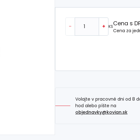
Cena s D
-
+
KS
Cena za jed
Volajte v pracovné dni od 8 d
hod alebo píšte na
objednavky@kovian.sk