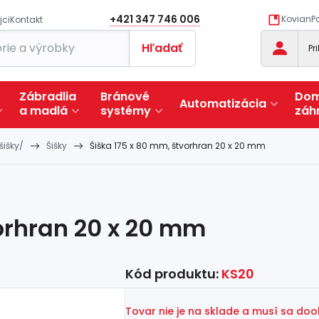
+421 347 746 006
KovianPo
jci
Kontakt
Hľadať
Pr
Zábradlia
Bránové
Dom
Automatizácia
a
madlá
systémy
záh
šišky/
Šišky
Šiška 175 x 80 mm, štvorhran 20 x 20 mm
vorhran 20 x 20 mm
Kód produktu:
KS20
Tovar nie je na sklade a musí sa do