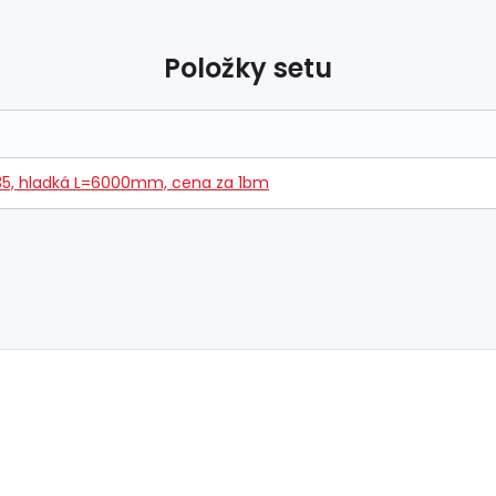
Položky setu
235, hladká L=6000mm, cena za 1bm