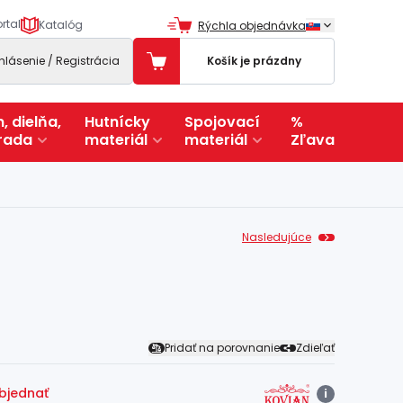
rtal
Katalóg
Rýchla objednávka
ihlásenie / Registrácia
Košík je prázdny
, dielňa,
Hutnícky
Spojovací
%
rada
materiál
materiál
Zľava
Nasledujúce
Pridať na porovnanie
Zdieľať
objednať
i