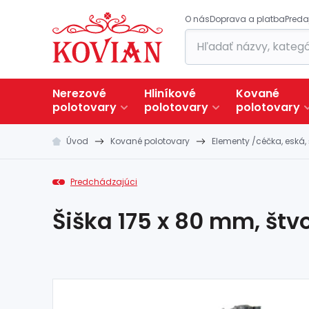
O nás
Doprava a platba
Preda
Nerezové
Hliníkové
Kované
polotovary
polotovary
polotovary
Úvod
Kované polotovary
Elementy /céčka, eská, 
Predchádzajúci
Šiška 175 x 80 mm, št