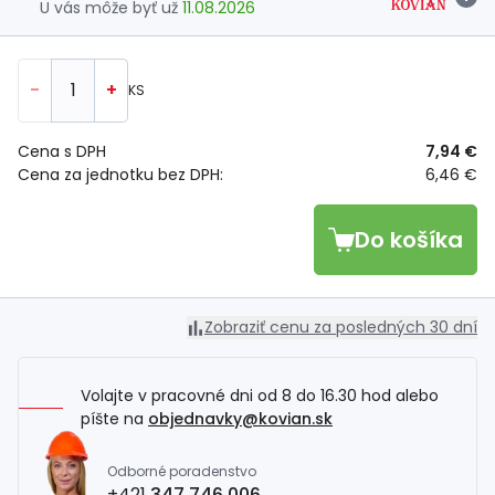
U vás môže byť už
11.08.2026
-
+
KS
Cena s DPH
7,94 €
Cena za jednotku bez DPH:
6,46 €
Do košíka
Zobraziť cenu za posledných 30 dní
Volajte v pracovné dni od 8 do 16.30 hod alebo
píšte na
objednavky@kovian.sk
Odborné poradenstvo
+421
347 746 006