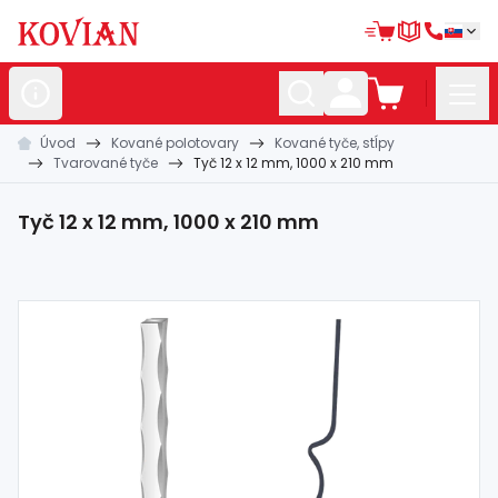
Úvod
Kované polotovary
Kované tyče, stĺpy
Nerezové
polotovary
Tvarované tyče
Tyč 12 x 12 mm, 1000 x 210 mm
Hliníkové
polotovary
Tyč 12 x 12 mm, 1000 x 210 mm
Kované
polotovary
Zábradlia a
madlá
Bránové
systémy
Automatizácia
Dom, dielňa,
záhrada
Hutnícky
materiál