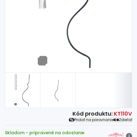
Spojovací
materiál
%
Zľava
Kód produktu:
KT110V
Pridať na porovnanie
Zdieľať
Skladom
- pripravené na odoslanie
i