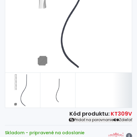
Spojovací
materiál
%
Zľava
Kód produktu:
KT309V
Pridať na porovnanie
Zdieľať
Skladom
- pripravené na odoslanie
i