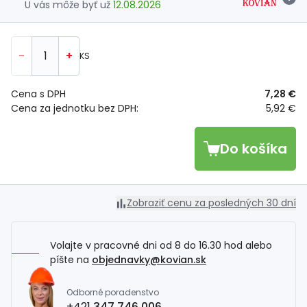
U vás môže byť už
12.08.2026
-
+
KS
Cena s DPH
7,28 €
Cena za jednotku bez DPH:
5,92 €
Do košíka
Zobraziť cenu za posledných 30 dní
Volajte v pracovné dni od 8 do 16.30 hod alebo
píšte na
objednavky@kovian.sk
Odborné poradenstvo
+421
347 746 006