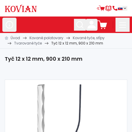
Úvod
Kované polotovary
Kované tyče, stĺpy
Nerezové
polotovary
Tvarované tyče
Tyč 12 x 12 mm, 900 x 210 mm
Hliníkové
polotovary
Tyč 12 x 12 mm, 900 x 210 mm
Kované
polotovary
Zábradlia a
madlá
Bránové
systémy
Automatizácia
Dom, dielňa,
záhrada
Hutnícky
materiál