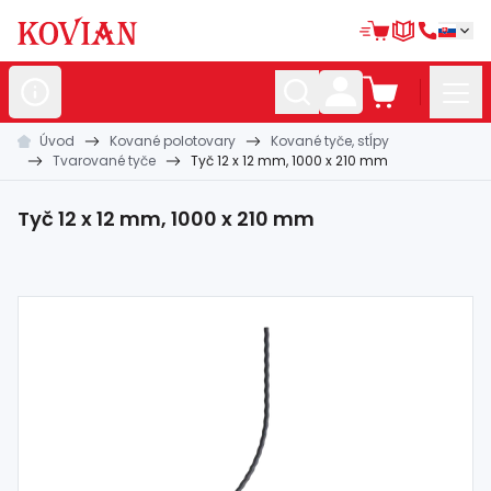
Úvod
Kované polotovary
Kované tyče, stĺpy
Nerezové
polotovary
Tvarované tyče
Tyč 12 x 12 mm, 1000 x 210 mm
Hliníkové
polotovary
Tyč 12 x 12 mm, 1000 x 210 mm
Kované
polotovary
Zábradlia a
madlá
Bránové
systémy
Automatizácia
Dom, dielňa,
záhrada
Hutnícky
materiál