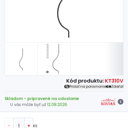
Spojovací
materiál
%
Zľava
Kód produktu:
KT310V
Pridať na porovnanie
Zdieľať
Skladom
- pripravené na odoslanie
i
U vás môže byť už
12.08.2026
-
+
KS