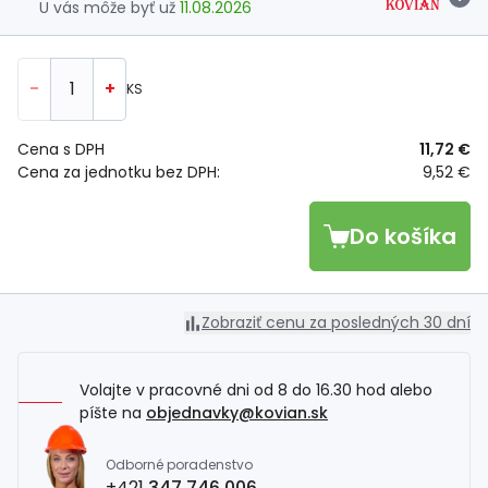
U vás môže byť už
11.08.2026
-
+
KS
Cena s DPH
11,72 €
Cena za jednotku bez DPH:
9,52 €
Do košíka
Zobraziť cenu za posledných 30 dní
Volajte v pracovné dni od 8 do 16.30 hod alebo
píšte na
objednavky@kovian.sk
Odborné poradenstvo
+421
347 746 006