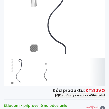
Spojovací
materiál
%
Zľava
Kód produktu:
KT310VO
Pridať na porovnanie
Zdieľať
Skladom
- pripravené na odoslanie
i