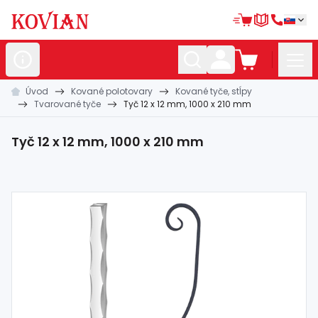
Úvod
Kované polotovary
Kované tyče, stĺpy
Nerezové
polotovary
Tvarované tyče
Tyč 12 x 12 mm, 1000 x 210 mm
Hliníkové
polotovary
Tyč 12 x 12 mm, 1000 x 210 mm
Kované
polotovary
Zábradlia a
madlá
Bránové
systémy
Automatizácia
Dom, dielňa,
záhrada
Hutnícky
materiál