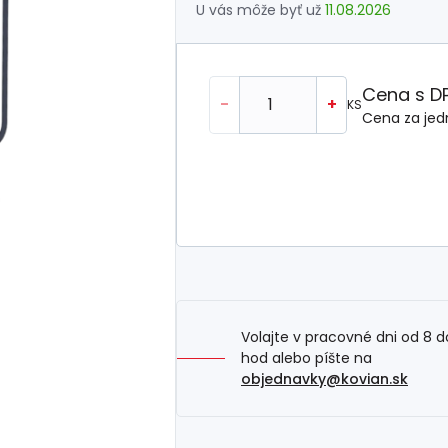
U vás môže byť už
11.08.2026
Cena s D
-
+
KS
Cena za jed
Volajte v pracovné dni od 8 d
hod alebo píšte na
objednavky@kovian.sk