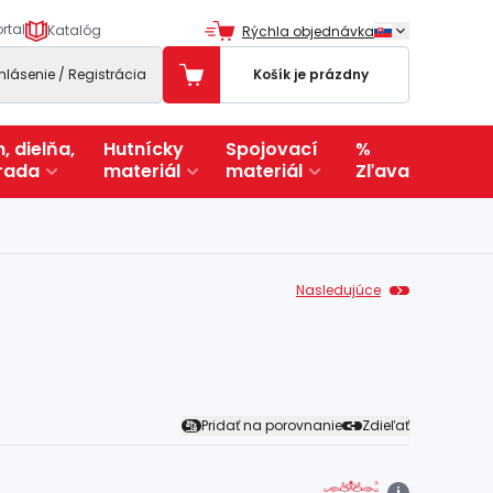
rtal
Katalóg
Rýchla objednávka
ihlásenie / Registrácia
Košík je prázdny
, dielňa,
Hutnícky
Spojovací
%
rada
materiál
materiál
Zľava
Nasledujúce
Pridať na porovnanie
Zdieľať
i