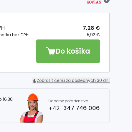
PH
7,28 €
notku bez DPH:
5,92 €
Do košíka
Zobraziť cenu za posledných 30 dní
o 16.30
Odborné poradenstvo
+421
347 746 006