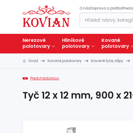
O nás
Doprava a platba
Preda
Nerezové
Hliníkové
Kované
polotovary
polotovary
polotovary
Úvod
Kované polotovary
Kované tyče, stĺpy
Predchádzajúci
Tyč 12 x 12 mm, 900 x 