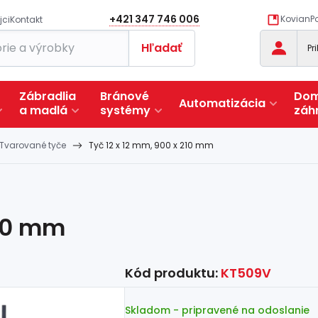
+421 347 746 006
KovianPo
jci
Kontakt
Hľadať
Pr
Zábradlia
Bránové
Dom
Automatizácia
a
madlá
systémy
záh
Tvarované tyče
Tyč 12 x 12 mm, 900 x 210 mm
210 mm
Kód produktu:
KT509V
Skladom
- pripravené na odoslanie