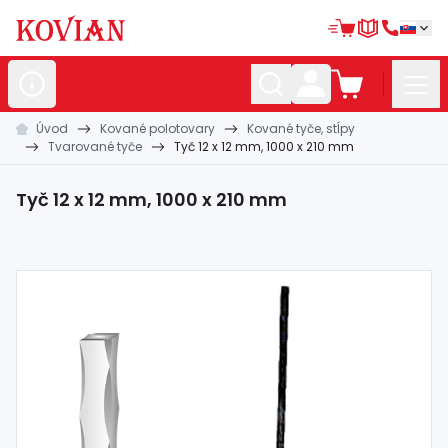
Úvod
Kované polotovary
Kované tyče, stĺpy
Nerezové
polotovary
Tvarované tyče
Tyč 12 x 12 mm, 1000 x 210 mm
Hliníkové
polotovary
Tyč 12 x 12 mm, 1000 x 210 mm
Kované
polotovary
Zábradlia a
madlá
Bránové
systémy
Automatizácia
Dom, dielňa,
záhrada
Hutnícky
materiál