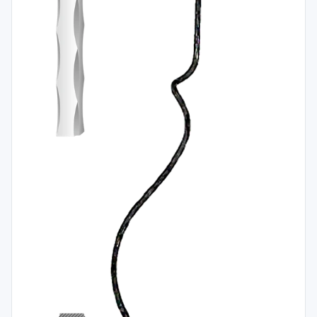
Spojovací
materiál
%
Zľava