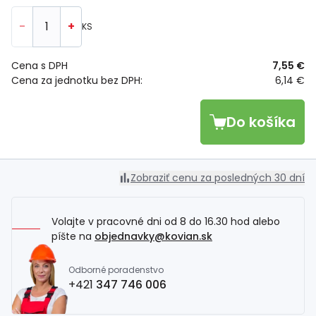
-
+
KS
Cena s DPH
7,55 €
Cena za jednotku bez DPH:
6,14 €
Do košíka
Zobraziť cenu za posledných 30 dní
Volajte v pracovné dni od 8 do 16.30 hod alebo
píšte na
objednavky@kovian.sk
Odborné poradenstvo
+421
347 746 006