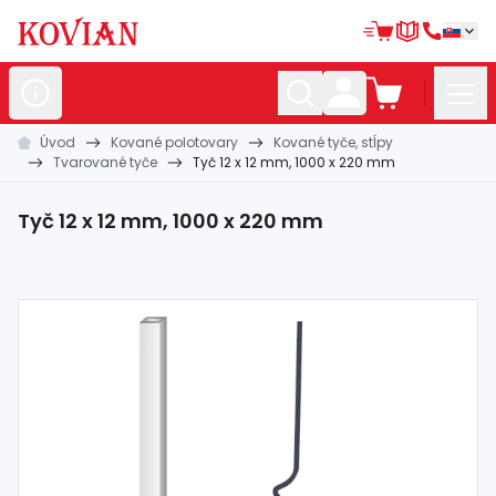
Úvod
Kované polotovary
Kované tyče, stĺpy
Nerezové
polotovary
Tvarované tyče
Tyč 12 x 12 mm, 1000 x 220 mm
Hliníkové
polotovary
Tyč 12 x 12 mm, 1000 x 220 mm
Kované
polotovary
Zábradlia a
madlá
Bránové
systémy
Automatizácia
Dom, dielňa,
záhrada
Hutnícky
materiál