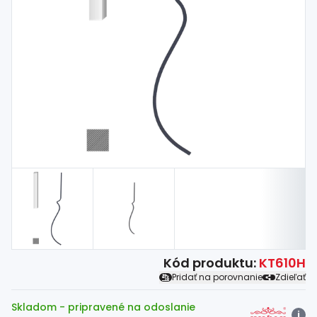
Spojovací
materiál
%
Zľava
Kód produktu:
KT610H
Pridať na porovnanie
Zdieľať
Skladom
- pripravené na odoslanie
i