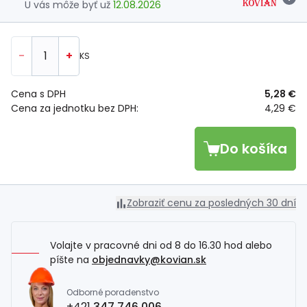
U vás môže byť už
12.08.2026
-
+
KS
Cena s DPH
5,28 €
Cena za jednotku bez DPH:
4,29 €
Do košíka
Zobraziť cenu za posledných 30 dní
Volajte v pracovné dni od 8 do 16.30 hod alebo
píšte na
objednavky@kovian.sk
Odborné poradenstvo
+421
347 746 006