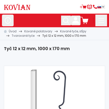
Úvod
Kované polotovary
Kované tyče, stĺpy
Nerezové
polotovary
Tvarované tyče
Tyč 12 x 12 mm, 1000 x 170 mm
Hliníkové
polotovary
Tyč 12 x 12 mm, 1000 x 170 mm
Kované
polotovary
Zábradlia a
madlá
Bránové
systémy
Automatizácia
Dom, dielňa,
záhrada
Hutnícky
materiál