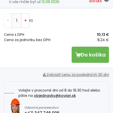
U vás môže byť už
12.08.2026
-
+
KS
Cena s DPH
10,13 €
Cena za jednotku bez DPH:
8,24 €
Do košíka
Zobraziť cenu za posledných 30 dní
Volajte v pracovné dni od 8 do 16.30 hod alebo
píšte na
objednavky@kovian.sk
Odborné poradenstvo
+421
347 746 006