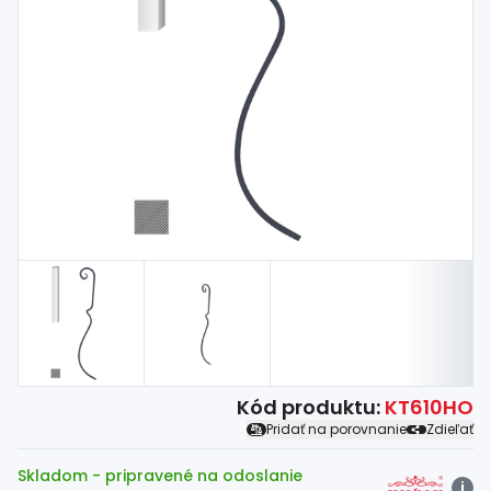
Spojovací
materiál
%
Zľava
Kód produktu:
KT610HO
Pridať na porovnanie
Zdieľať
Skladom
- pripravené na odoslanie
i