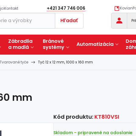
+421 347 746 006
KovianPo
jci
Kontakt
Hľadať
Pr
Zábradlia
Bránové
Dom
Automatizácia
a
madlá
systémy
záh
Tvarované tyče
Tyč 12 x 12 mm, 1000 x 160 mm
 160 mm
Kód produktu:
KT810VSI
Skladom
- pripravené na odoslanie