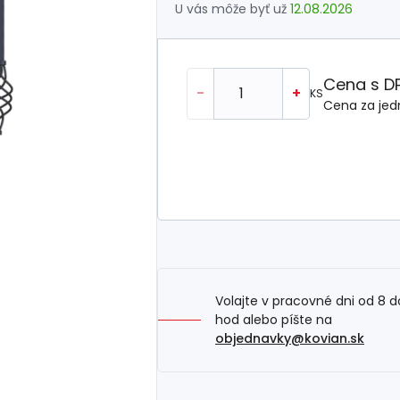
U vás môže byť už
12.08.2026
Cena s D
-
+
KS
Cena za jed
Volajte v pracovné dni od 8 d
hod alebo píšte na
objednavky@kovian.sk