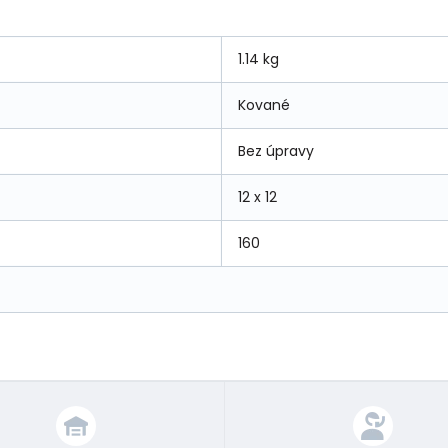
1.14 kg
Kované
Bez úpravy
12 x 12
160