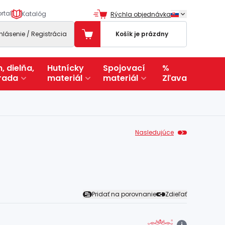
rtal
Katalóg
Rýchla objednávka
ihlásenie / Registrácia
Košík je prázdny
, dielňa,
Hutnícky
Spojovací
%
rada
materiál
materiál
Zľava
Nasledujúce
Pridať na porovnanie
Zdieľať
i