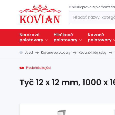
O nás
Doprava a platba
Preda
Nerezové
Hliníkové
Kované
polotovary
polotovary
polotovary
Úvod
Kované polotovary
Kované tyče, stĺpy
Predchádzajúci
Tyč 12 x 12 mm, 1000 x