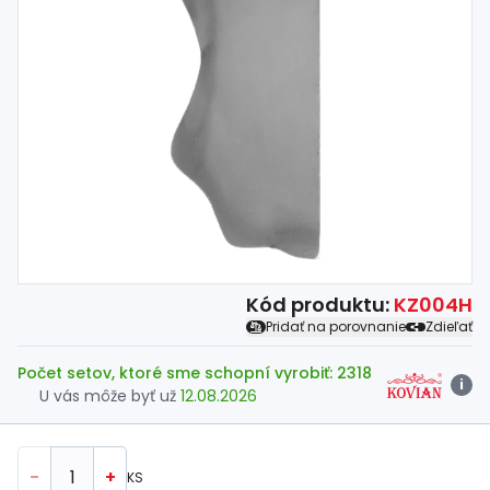
Spojovací
materiál
%
Zľava
Kód produktu:
KZ004H
Pridať na porovnanie
Zdieľať
Počet setov, ktoré sme schopní vyrobiť: 2318
i
U vás môže byť už
12.08.2026
-
+
KS