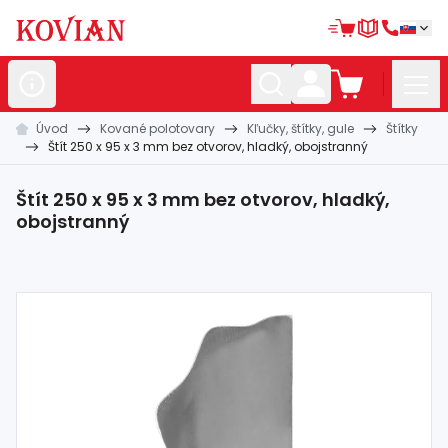
Úvod
Kované polotovary
Kľučky, štítky, gule
Štítky
Nerezové
polotovary
Štít 250 x 95 x 3 mm bez otvorov, hladký, obojstranný
Hliníkové
polotovary
Štít 250 x 95 x 3 mm bez otvorov, hladký,
Kované
polotovary
obojstranný
Zábradlia a
madlá
Bránové
systémy
Automatizácia
Dom, dielňa,
záhrada
Hutnícky
materiál