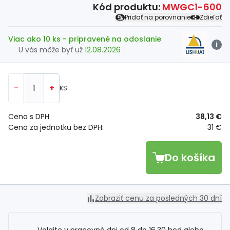
Kód produktu:
MWGC1-600
Pridať na porovnanie
Zdieľať
Viac ako 10 ks
- pripravené na odoslanie
i
U vás môže byť už
12.08.2026
-
+
KS
Cena s DPH
38,13 €
Cena za jednotku bez DPH:
31 €
Do košíka
Zobraziť cenu za posledných 30 dní