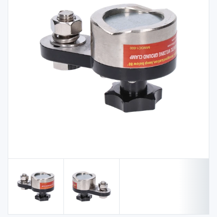
Spojovací
materiál
%
Zľava