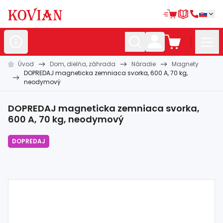
Úvod
Dom, dielňa, záhrada
Náradie
Magnety
Nerezové
polotovary
DOPREDAJ magneticka zemniaca svorka, 600 A, 70 kg,
neodymový
Hliníkové
polotovary
Kované
polotovary
DOPREDAJ magneticka zemniaca svorka,
600 A, 70 kg, neodymový
Zábradlia a
madlá
DOPREDAJ
Bránové
systémy
Automatizácia
Dom, dielňa,
záhrada
Hutnícky
materiál