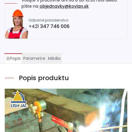
Volajte v pracovné dni od 8 do 16.30 hod alebo
píšte na
objednavky@kovian.sk
Odborné poradenstvo
+421
347 746 006
Popis
Parametre
Média
Popis produktu