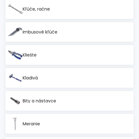
Spojovací
materiál
Kľúče, račne
%
Zľava
Imbusové kľúče
Kliešte
Kladivá
Bity a nástavce
Meranie