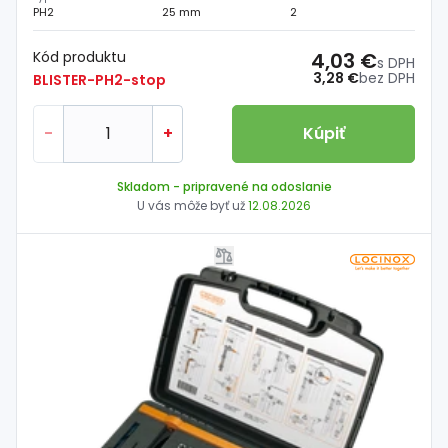
PH2
25 mm
2
Kód produktu
4,03 €
s DPH
3,28 €
bez DPH
BLISTER-PH2-stop
-
+
Kúpiť
Skladom
- pripravené na odoslanie
U vás môže byť už
12.08.2026