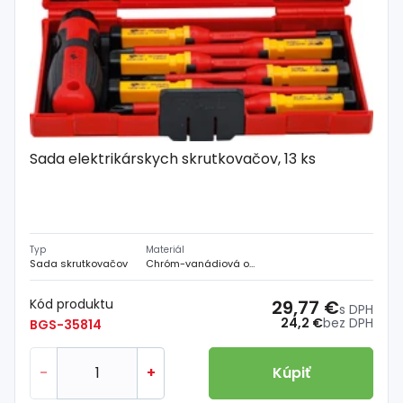
Sada elektrikárskych skrutkovačov, 13 ks
Typ
Materiál
Sada skrutkovačov
Chróm-vanádiová oceľ
Kód produktu
29,77 €
s DPH
24,2 €
bez DPH
BGS-35814
-
+
Kúpiť