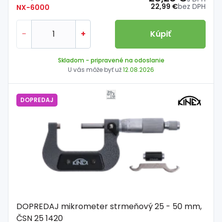
22,99 €
bez DPH
NX-6000
-
+
Kúpiť
Skladom
- pripravené na odoslanie
U vás môže byť už
12.08.2026
DOPREDAJ
DOPREDAJ mikrometer strmeňový 25 - 50 mm,
ČSN 25 1420