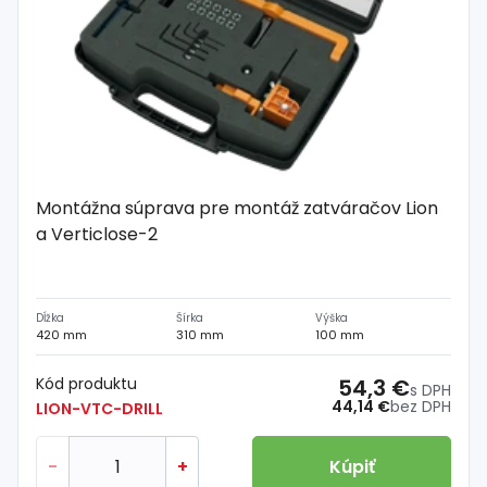
Montážna súprava pre montáž zatváračov Lion
a Verticlose-2
Dĺžka
Šírka
Výška
420 mm
310 mm
100 mm
Kód produktu
54,3 €
s DPH
44,14 €
bez DPH
LION-VTC-DRILL
-
+
Kúpiť