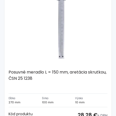
Posuvné meradlo L = 150 mm, aretácia skrutkou,
ČSN 25 1238
Dĺžka
Šírka
Výška
270 mm
100 mm
10 mm
Kód produktu
28,28 €
s DPH