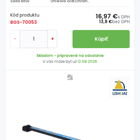
Sada bitov
Uhlíková oceľ/chróm-vanádiová oceľ
Kód produktu
16,97 €
s DPH
13,8 €
bez DPH
BGS-70053
-
+
Kúpiť
Skladom
- pripravené na odoslanie
U vás môže byť už
12.08.2026