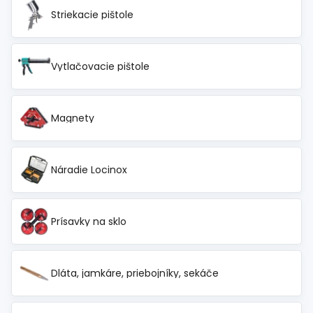
Striekacie pištole
Vytlačovacie pištole
Magnety
Náradie Locinox
Prísavky na sklo
Dláta, jamkáre, priebojníky, sekáče