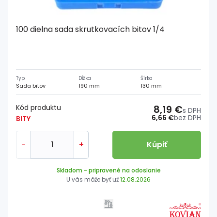
100 dielna sada skrutkovacích bitov 1/4
Typ
Dĺžka
Šírka
Sada bitov
190 mm
130 mm
Kód produktu
8,19 €
s DPH
6,66 €
bez DPH
BITY
-
+
Kúpiť
Skladom
- pripravené na odoslanie
U vás môže byť už
12.08.2026