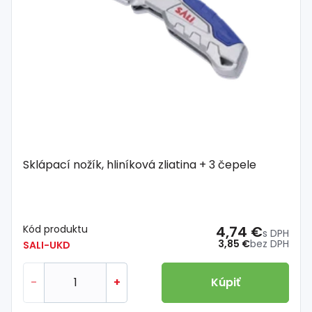
Sklápací nožík, hliníková zliatina + 3 čepele
Kód produktu
4,74 €
s DPH
3,85 €
bez DPH
SALI-UKD
-
+
Kúpiť