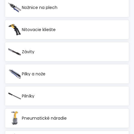
Nožnice na plech
Nitovacie kliešte
Závity
Pilky a nože
Pilníky
Pneumatické náradie