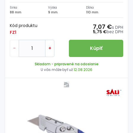
Šírka
Výška
Dĺžka
88 mm
9 mm
110 mm
Kód produktu
7,07 €
s DPH
5,75 €
bez DPH
FZ1
-
+
Kúpiť
Skladom
- pripravené na odoslanie
U vás môže byť už
12.08.2026