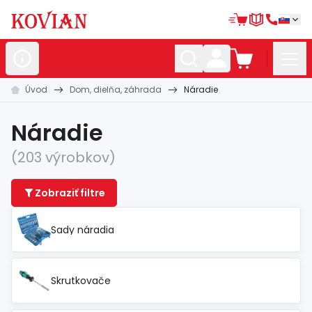
Úvod
Dom, dielňa, záhrada
Náradie
Nerezové
polotovary
Hliníkové
polotovary
Náradie
Kované
polotovary
(203 výrobkov)
Zábradlia a
madlá
Zobraziť filtre
Bránové
systémy
Sady náradia
Automatizácia
Dom, dielňa,
záhrada
Skrutkovače
Hutnícky
materiál