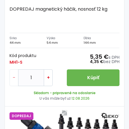
DOPREDAJ magnetický háčik, nosnosť 12 kg
Šírka
Výška
Dĺžka
44 mm
54 mm
144 mm
Kód produktu
5,35 €
s DPH
4,35 €
bez DPH
MH1-S
-
+
Kúpiť
Skladom
- pripravené na odoslanie
U vás môže byť už
12.08.2026
DOPREDAJ