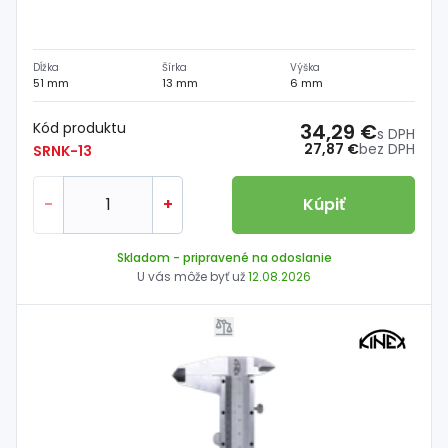
Dĺžka
Šírka
Výška
51 mm
13 mm
6 mm
Kód produktu
34,29 €
s DPH
27,87 €
bez DPH
SRNK-13
-
+
Kúpiť
Skladom
- pripravené na odoslanie
U vás môže byť už
12.08.2026