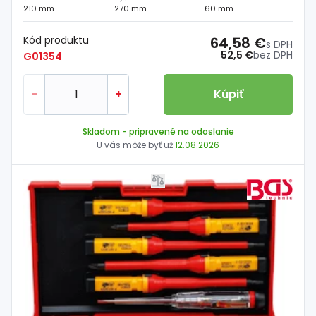
210 mm
270 mm
60 mm
Kód produktu
64,58 €
s DPH
52,5 €
bez DPH
G01354
-
+
Kúpiť
Skladom
- pripravené na odoslanie
U vás môže byť už
12.08.2026