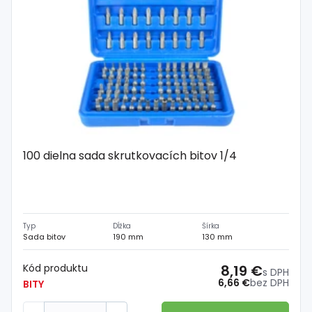
100 dielna sada skrutkovacích bitov 1/4
Typ
Dĺžka
Šírka
Sada bitov
190 mm
130 mm
Kód produktu
8,19 €
s DPH
6,66 €
bez DPH
BITY