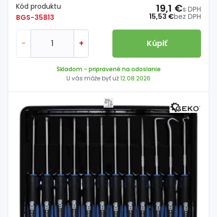
Kód produktu
19,1 €
s DPH
15,53 €
bez DPH
BGS-35813
-
+
Kúpiť
Skladom
- pripravené na odoslanie
U vás môže byť už
12.08.2026