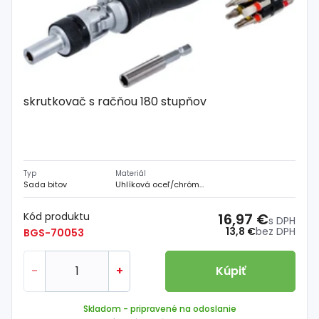
Spojovací
materiál
%
Zľava
skrutkovač s račňou 180 stupňov
Typ
Materiál
Sada bitov
Uhlíková oceľ/chróm-vanádiová oceľ
Kód produktu
16,97 €
s DPH
13,8 €
bez DPH
BGS-70053
-
+
Kúpiť
Skladom
- pripravené na odoslanie