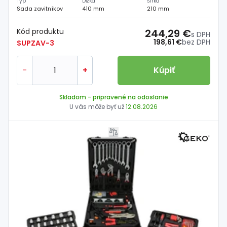
Typ
Dĺžka
Šírka
Sada zavitníkov
410 mm
210 mm
Kód produktu
244,29 €
s DPH
198,61 €
bez DPH
SUPZAV-3
-
+
Kúpiť
Skladom
- pripravené na odoslanie
U vás môže byť už
12.08.2026