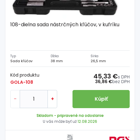
108-dielna sada nástrčných kľúčov, v kufríku
Typ
Dĺžka
Šírka
Sada kľúčov
38 mm
26,5 mm
Kód produktu
45,33 €
s DPH
36,86 €
bez DPH
GOLA-108
-
+
Kúpiť
Skladom
- pripravené na odoslanie
U vás môže byť už
12.08.2026