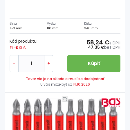
Šírka
Výška
Dĺžka
150 mm
80 mm
340 mm
Kód produktu
58,24 €
s DPH
47,35 €
bez DPH
EL-RKLS
-
+
Kúpiť
Tovar nie je na sklade a musí sa doobjednať
U vás môže byť už
14.10.2026