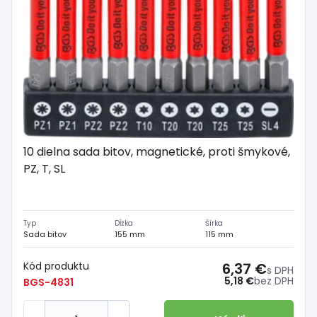
10 dielna sada bitov, magnetické, proti šmykové,
PZ, T, SL
Typ
Dĺžka
Šírka
Sada bitov
155 mm
115 mm
Kód produktu
6,37 €
s DPH
5,18 €
bez DPH
BGS-4831