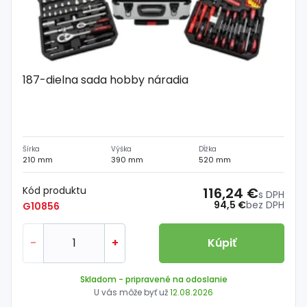
187-dielna sada hobby náradia
Šírka
Výška
Dĺžka
210 mm
390 mm
520 mm
Kód produktu
116,24 €
s DPH
94,5 €
bez DPH
G10856
-
+
Kúpiť
Skladom
- pripravené na odoslanie
U vás môže byť už
12.08.2026