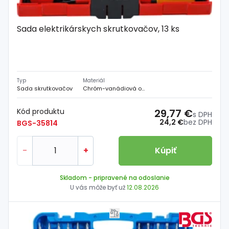
Sada elektrikárskych skrutkovačov, 13 ks
Typ
Materiál
Sada skrutkovačov
Chróm-vanádiová oceľ
Kód produktu
29,77 €
s DPH
24,2 €
bez DPH
BGS-35814
-
+
Kúpiť
Skladom
- pripravené na odoslanie
U vás môže byť už
12.08.2026