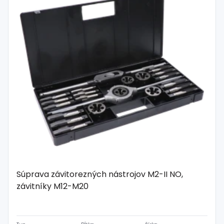
Súprava závitorezných nástrojov M2-II NO,
závitníky M12-M20