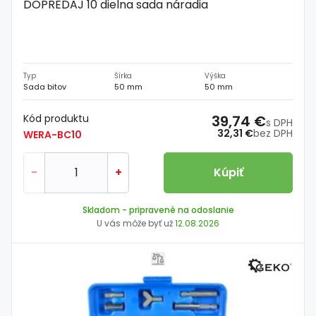
DOPREDAJ 10 dielna sada náradia
Typ
Šírka
Výška
Sada bitov
50 mm
50 mm
Kód produktu
39,74 €
s DPH
32,31 €
bez DPH
WERA-BC10
-
+
Kúpiť
Skladom
- pripravené na odoslanie
U vás môže byť už
12.08.2026