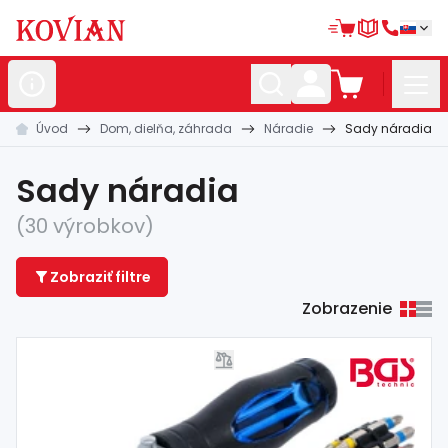
Úvod
Dom, dielňa, záhrada
Náradie
Sady náradia
Nerezové
polotovary
Hliníkové
polotovary
Sady náradia
Kované
polotovary
(30 výrobkov)
Zábradlia a
madlá
Zobraziť filtre
Bránové
systémy
Zobrazenie
Automatizácia
Dom, dielňa,
záhrada
Hutnícky
materiál