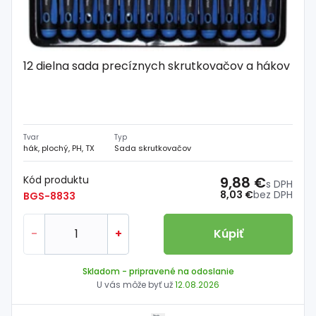
12 dielna sada precíznych skrutkovačov a hákov
Tvar
Typ
hák, plochý, PH, TX
Sada skrutkovačov
Kód produktu
9,88 €
s DPH
8,03 €
bez DPH
BGS-8833
-
+
Kúpiť
Skladom
- pripravené na odoslanie
U vás môže byť už
12.08.2026