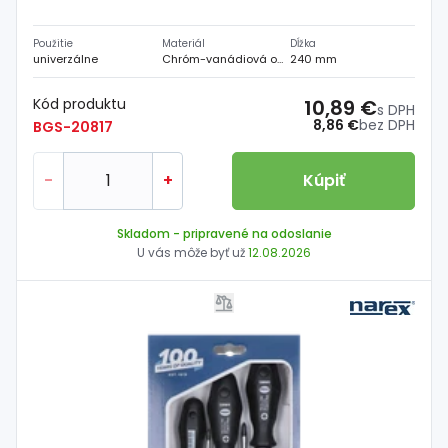
Použitie
Materiál
Dĺžka
univerzálne
Chróm-vanádiová oceľ
240 mm
Kód produktu
10,89 €
s DPH
8,86 €
bez DPH
BGS-20817
-
+
Kúpiť
Skladom
- pripravené na odoslanie
U vás môže byť už
12.08.2026