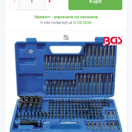
-
+
Kúpiť
Skladom
- pripravené na odoslanie
U vás môže byť už
12.08.2026