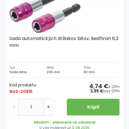
Sada automatických držiakov bitov, šesťhran 6,3
mm
Typ
Dĺžka
Šírka
Sada bitov
205 mm
80 mm
Kód produktu
4,74 €
s DPH
3,85 €
bez DPH
BGS-20815
-
+
Kúpiť
Skladom
- pripravené na odoslanie
U vás môže byť už
12.08.2026