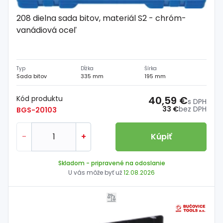
208 dielna sada bitov, materiál S2 - chróm-
vanádiová oceľ
Typ
Dĺžka
Šírka
Sada bitov
335 mm
195 mm
Kód produktu
40,59 €
s DPH
33 €
bez DPH
BGS-20103
-
+
Kúpiť
Skladom
- pripravené na odoslanie
U vás môže byť už
12.08.2026