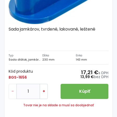
Sada jamkárov, tvrdené, lakované, leštené
Typ
Dĺžka
Šírka
Sada dlátok, jamkárov a vyrážačov
230 mm
143 mm
Kód produktu
17,21 €
s DPH
13,99 €
bez DPH
BGS-1656
-
+
Kúpiť
Tovar nie je na sklade a musí sa doobjednať