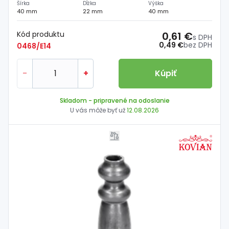
Šírka
Dĺžka
Výška
40 mm
22 mm
40 mm
Kód produktu
0,61 €
s DPH
0,49 €
bez DPH
0468/E14
-
+
Kúpiť
Skladom
- pripravené na odoslanie
U vás môže byť už
12.08.2026