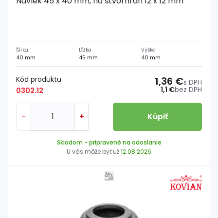
Návlek 45 x 40 mm, na štvorhran 12 x 12 mm
Šírka
Dĺžka
Výška
40 mm
45 mm
40 mm
Kód produktu
1,36 €
s DPH
1,1 €
bez DPH
0302.12
-
+
Kúpiť
Skladom
- pripravené na odoslanie
U vás môže byť už
12.08.2026