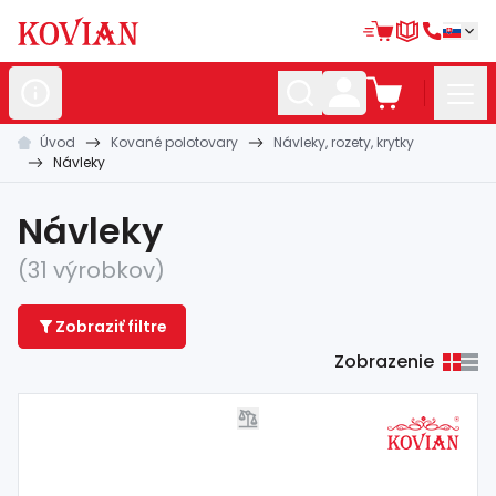
Úvod
Kované polotovary
Návleky, rozety, krytky
Nerezové
polotovary
Návleky
Hliníkové
polotovary
Návleky
Kované
polotovary
(31 výrobkov)
Zábradlia a
madlá
Zobraziť filtre
Bránové
systémy
Zobrazenie
Automatizácia
Dom, dielňa,
záhrada
Hutnícky
materiál