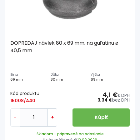
DOPREDAJ návlek 80 x 69 mm, na guľatinu ø
40,5 mm
Šírka
Dĺžka
Výška
69 mm
80 mm
69 mm
Kód produktu
4,1 €
s DPH
3,34 €
bez DPH
15008/A40
-
+
Kúpiť
Skladom
- pripravené na odoslanie
U vás môže byť už
12.08.2026