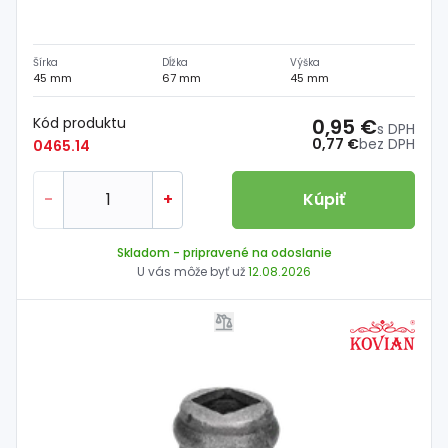
Šírka
Dĺžka
Výška
45 mm
67 mm
45 mm
Kód produktu
0,95 €
s DPH
0,77 €
bez DPH
0465.14
-
+
Kúpiť
Skladom
- pripravené na odoslanie
U vás môže byť už
12.08.2026