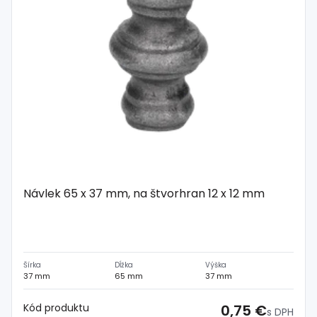
Návlek 65 x 37 mm, na štvorhran 12 x 12 mm
Šírka
Dĺžka
Výška
37 mm
65 mm
37 mm
Kód produktu
0,75 €
s DPH