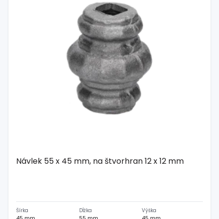
Spojovací
materiál
%
Zľava
Návlek 55 x 45 mm, na štvorhran 12 x 12 mm
Šírka
Dĺžka
Výška
45 mm
55 mm
45 mm