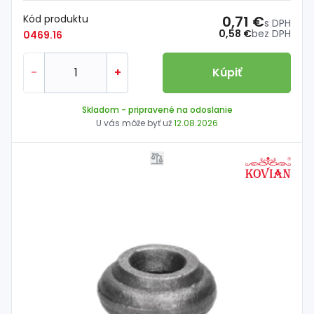
Kód produktu
0,71 €
s DPH
0,58 €
bez DPH
0469.16
-
+
Kúpiť
Skladom
- pripravené na odoslanie
U vás môže byť už
12.08.2026