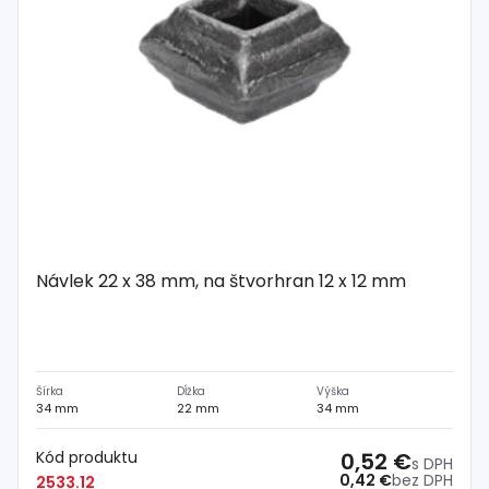
Návlek 22 x 38 mm, na štvorhran 12 x 12 mm
Šírka
Dĺžka
Výška
34 mm
22 mm
34 mm
Kód produktu
0,52 €
s DPH
0,42 €
bez DPH
2533.12