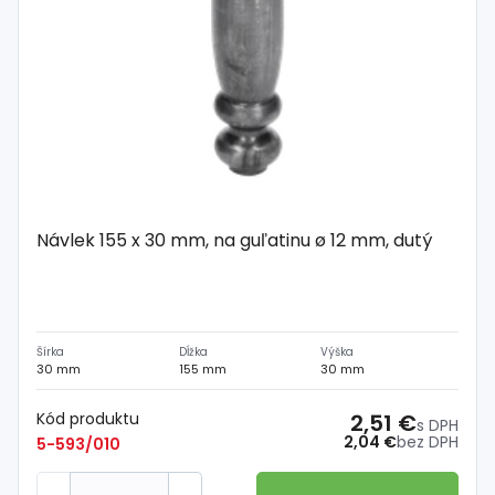
Návlek 155 x 30 mm, na guľatinu ø 12 mm, dutý
Šírka
Dĺžka
Výška
30 mm
155 mm
30 mm
Kód produktu
2,51 €
s DPH
2,04 €
bez DPH
5-593/010