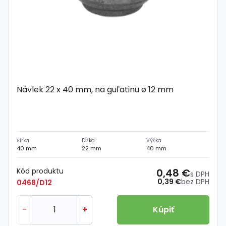
Návlek 22 x 40 mm, na guľatinu ø 12 mm
Šírka
Dĺžka
Výška
40 mm
22 mm
40 mm
Kód produktu
0,48 €
s DPH
0,39 €
bez DPH
0468/D12
-
+
Kúpiť