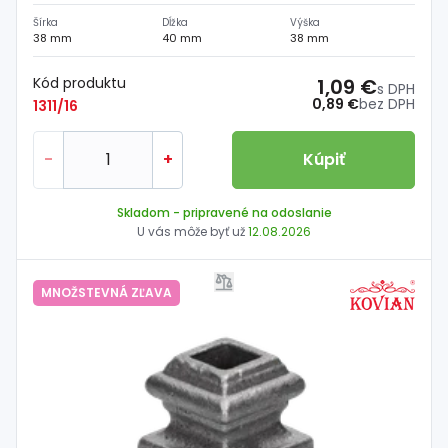
Šírka
Dĺžka
Výška
38 mm
40 mm
38 mm
Kód produktu
1,09 €
s DPH
0,89 €
bez DPH
1311/16
-
+
Kúpiť
Skladom
- pripravené na odoslanie
U vás môže byť už
12.08.2026
MNOŽSTEVNÁ ZĽAVA