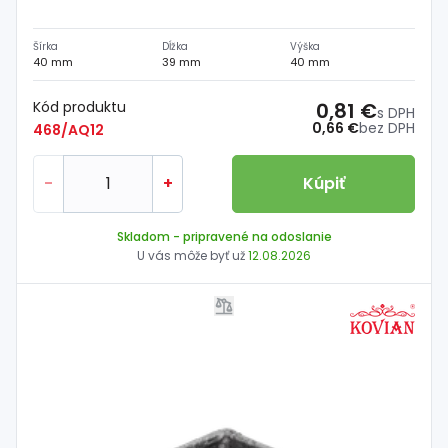
Šírka
Dĺžka
Výška
40 mm
39 mm
40 mm
Kód produktu
0,81 €
s DPH
0,66 €
bez DPH
468/AQ12
-
+
Kúpiť
Skladom
- pripravené na odoslanie
U vás môže byť už
12.08.2026