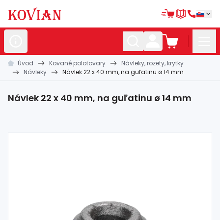
Úvod
Kované polotovary
Návleky, rozety, krytky
Nerezové
polotovary
Návleky
Návlek 22 x 40 mm, na guľatinu ø 14 mm
Hliníkové
polotovary
Návlek 22 x 40 mm, na guľatinu ø 14 mm
Kované
polotovary
Zábradlia a
madlá
Bránové
systémy
Automatizácia
Dom, dielňa,
záhrada
Hutnícky
materiál