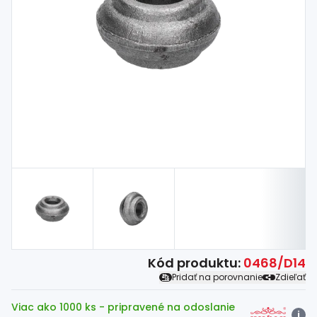
Spojovací
materiál
%
Zľava
Kód produktu:
0468/D14
Pridať na porovnanie
Zdieľať
Viac ako 1000 ks
- pripravené na odoslanie
i