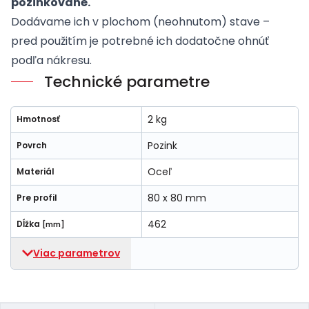
pozinkované.
Dodávame ich v plochom (neohnutom) stave –
pred použitím je potrebné ich dodatočne ohnúť
podľa nákresu.
Technické parametre
2 kg
Hmotnosť
Pozink
Povrch
Oceľ
Materiál
80 x 80 mm
Pre profil
462
Dĺžka
[mm]
Viac parametrov