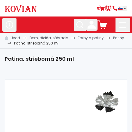
Úvod
Dom, dielňa, záhrada
Farby a patiny
Patiny
Nerezové
polotovary
Patina, strieborná 250 ml
Hliníkové
polotovary
Patina, strieborná 250 ml
Kované
polotovary
Zábradlia a
madlá
Bránové
systémy
Automatizácia
Dom, dielňa,
záhrada
Hutnícky
materiál