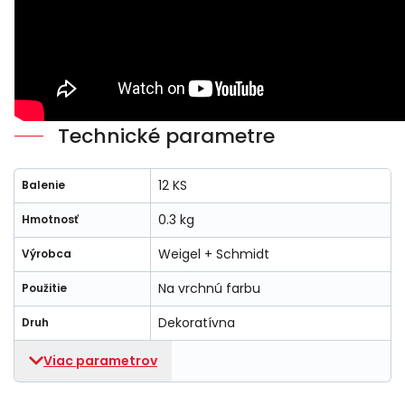
Technické parametre
12 KS
Balenie
0.3 kg
Hmotnosť
Weigel + Schmidt
Výrobca
Na vrchnú farbu
Použitie
Dekoratívna
Druh
Viac parametrov