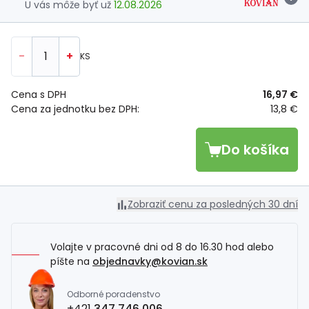
U vás môže byť už
12.08.2026
-
+
KS
Cena s DPH
16,97 €
Cena za jednotku bez DPH:
13,8 €
Do košíka
Zobraziť cenu za posledných 30 dní
Volajte v pracovné dni od 8 do 16.30 hod alebo
píšte na
objednavky@kovian.sk
Odborné poradenstvo
+421
347 746 006