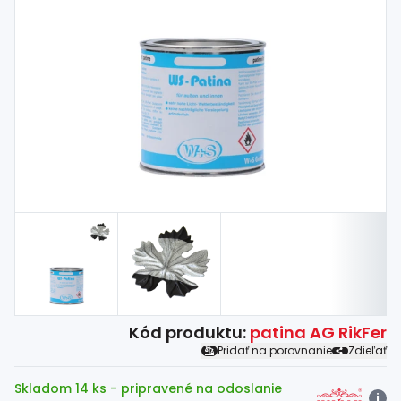
Spojovací
materiál
%
Zľava
Kód produktu:
patina AG RikFer
Pridať na porovnanie
Zdieľať
Skladom 14 ks
- pripravené na odoslanie
i