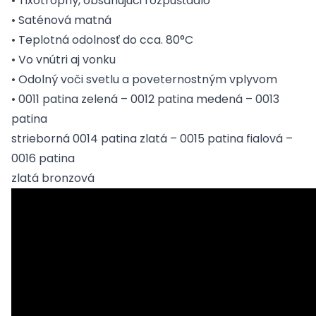
• Tixotropný, obsahujúci rozpúšťadlo
• Saténová matná
• Teplotná odolnosť do cca. 80°C
• Vo vnútri aj vonku
• Odolný voči svetlu a poveternostným vplyvom
• 0011 patina zelená – 0012 patina medená – 0013
patina
strieborná 0014 patina zlatá – 0015 patina fialová –
0016 patina
zlatá bronzová