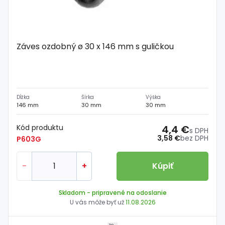
Záves ozdobný ø 30 x 146 mm s guličkou
Dĺžka
Šírka
Výška
146 mm
30 mm
30 mm
Kód produktu
4,4 €
s DPH
3,58 €
bez DPH
P603G
-
+
Kúpiť
Skladom
- pripravené na odoslanie
U vás môže byť už
11.08.2026