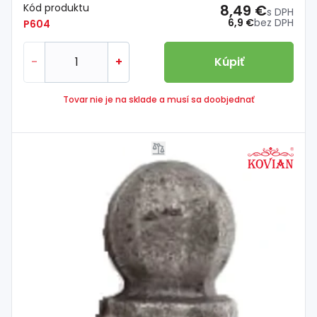
Kód produktu
8,49 €
s DPH
6,9 €
bez DPH
P604
-
+
Kúpiť
Tovar nie je na sklade a musí sa doobjednať