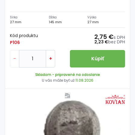
Šírka
Dĺžka
Výška
27 mm
145 mm
27 mm
Kód produktu
2,75 €
s DPH
2,23 €
bez DPH
P106
-
+
Kúpiť
Skladom
- pripravené na odoslanie
U vás môže byť už
11.08.2026