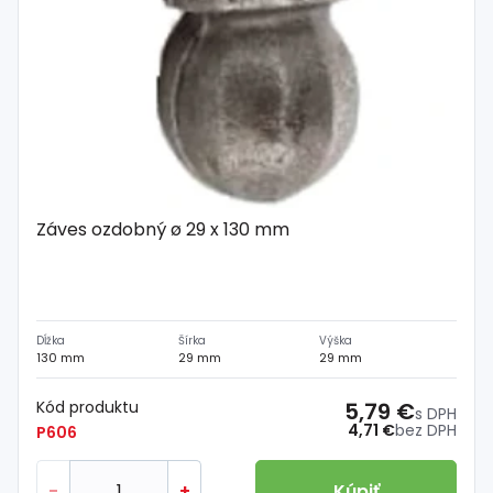
Záves ozdobný ø 29 x 130 mm
Dĺžka
Šírka
Výška
130 mm
29 mm
29 mm
Kód produktu
5,79 €
s DPH
4,71 €
bez DPH
P606
-
+
Kúpiť