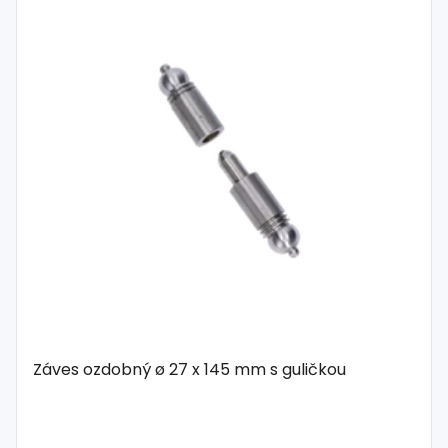
Spojovací
materiál
%
Zľava
Záves ozdobný ø 27 x 145 mm s guličkou