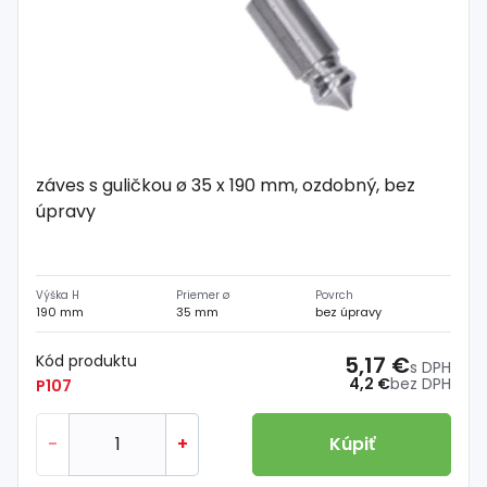
záves s guličkou ø 35 x 190 mm, ozdobný, bez
úpravy
Výška H
Priemer ø
Povrch
190 mm
35 mm
bez úpravy
Kód produktu
5,17 €
s DPH
4,2 €
bez DPH
P107
-
+
Kúpiť