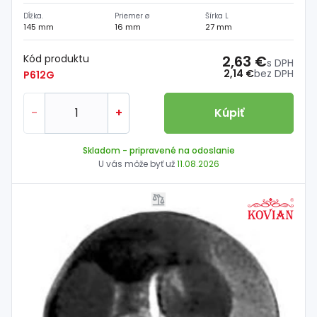
Dĺžka.
Priemer ø
Šírka L
145 mm
16 mm
27 mm
Kód produktu
2,63 €
s DPH
2,14 €
bez DPH
P612G
-
+
Kúpiť
Skladom
- pripravené na odoslanie
U vás môže byť už
11.08.2026