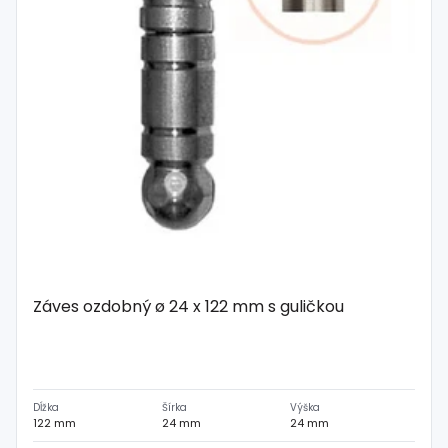
Záves ozdobný ø 24 x 122 mm s guličkou
Dĺžka
Šírka
Výška
122 mm
24 mm
24 mm