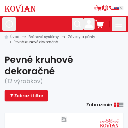
Úvod
Bránové systémy
Závesy a pánty
Nerezové
polotovary
Pevné kruhové dekoračné
Hliníkové
polotovary
Pevné kruhové
Kované
polotovary
dekoračné
Zábradlia a
madlá
(12 výrobkov)
Bránové
systémy
Zobraziť filtre
Automatizácia
Zobrazenie
Dom, dielňa,
záhrada
Hutnícky
materiál