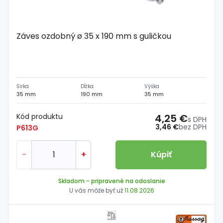
Záves ozdobný ø 35 x 190 mm s guličkou
Šírka
Dĺžka
Výška
35 mm
190 mm
35 mm
Kód produktu
4,25 €
s DPH
3,46 €
bez DPH
P613G
-
+
Kúpiť
Skladom
- pripravené na odoslanie
U vás môže byť už
11.08.2026