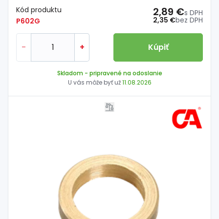
Kód produktu
2,89 €
s DPH
2,35 €
bez DPH
P602G
-
+
Kúpiť
Skladom
- pripravené na odoslanie
U vás môže byť už
11.08.2026