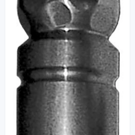
Spojovací
materiál
%
Zľava