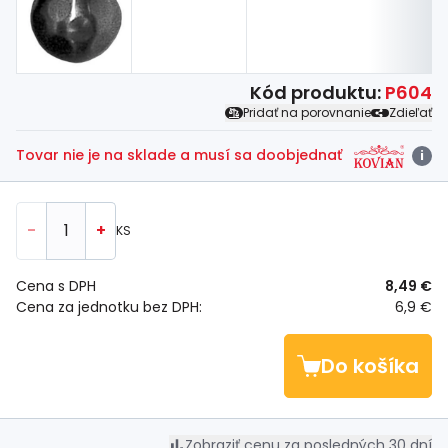
Kód produktu:
P604
Pridať na porovnanie
Zdieľať
Tovar nie je na sklade a musí sa doobjednať
i
-
+
KS
Cena s DPH
8,49 €
Cena za jednotku bez DPH:
6,9 €
Do košíka
Zobraziť cenu za posledných 30 dní