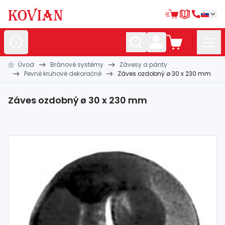
Úvod
Bránové systémy
Závesy a pánty
Nerezové
polotovary
Pevné kruhové dekoračné
Záves ozdobný ø 30 x 230 mm
Hliníkové
polotovary
Záves ozdobný ø 30 x 230 mm
Kované
polotovary
Zábradlia a
madlá
Bránové
systémy
Automatizácia
Dom, dielňa,
záhrada
Hutnícky
materiál