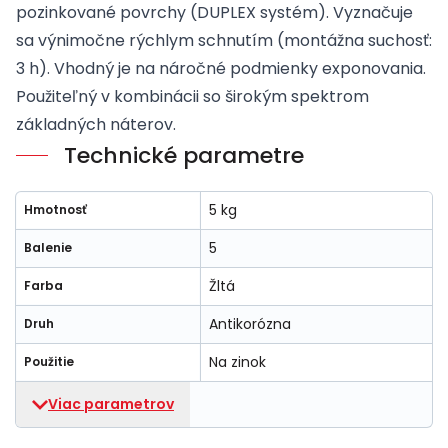
pozinkované povrchy (DUPLEX systém). Vyznačuje
sa výnimočne rýchlym schnutím (montážna suchosť:
3 h). Vhodný je na náročné podmienky exponovania.
Použiteľný v kombinácii so širokým spektrom
základných náterov.
Technické parametre
5 kg
Hmotnosť
5
Balenie
Žltá
Farba
Antikorózna
Druh
Na zinok
Použitie
Viac parametrov