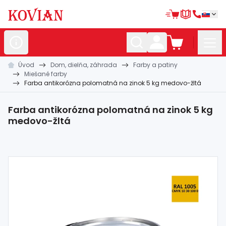
Úvod
Dom, dielňa, záhrada
Farby a patiny
Nerezové
polotovary
Miešané farby
Farba antikorózna polomatná na zinok 5 kg medovo-žltá
Hliníkové
polotovary
Kované
polotovary
Farba antikorózna polomatná na zinok 5 kg
medovo-žltá
Zábradlia a
madlá
Bránové
systémy
Automatizácia
Dom, dielňa,
záhrada
Hutnícky
materiál