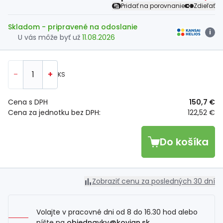
Pridať na porovnanie
Zdieľať
Skladom
- pripravené na odoslanie
i
U vás môže byť už
11.08.2026
-
+
KS
Cena s DPH
150,7 €
Cena za jednotku bez DPH:
122,52 €
Do košíka
Zobraziť cenu za posledných 30 dní
Volajte v pracovné dni od 8 do 16.30 hod alebo
píšte na
objednavky@kovian.sk