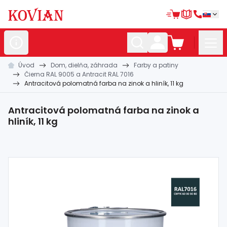
Úvod
Dom, dielňa, záhrada
Farby a patiny
Nerezové
polotovary
Čierna RAL 9005 a Antracit RAL 7016
Antracitová polomatná farba na zinok a hliník, 11 kg
Hliníkové
polotovary
Kované
polotovary
Antracitová polomatná farba na zinok a
hliník, 11 kg
Zábradlia a
madlá
Bránové
systémy
Automatizácia
Dom, dielňa,
záhrada
Hutnícky
materiál