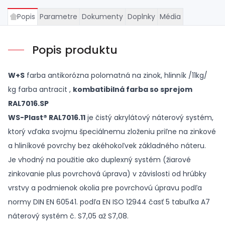
Popis
Parametre
Dokumenty
Doplnky
Média
Popis produktu
W+S
farba antikorózna polomatná na zinok, hlinník /11kg/
kg farba antracit ,
kombatibilná farba so sprejom
RAL7016.SP
WS-Plast® RAL7016.11
je čistý akrylátový náterový systém,
ktorý vďaka svojmu špeciálnemu zloženiu priľne na zinkové
a hliníkové povrchy bez akéhokoľvek základného náteru.
Je vhodný na použitie ako duplexný systém (žiarové
zinkovanie plus povrchová úprava) v závislosti od hrúbky
vrstvy a podmienok okolia pre povrchovú úpravu podľa
normy DIN EN 60541. podľa EN ISO 12944 časť 5 tabuľka A7
náterový systém č. S7,05 až S7,08.