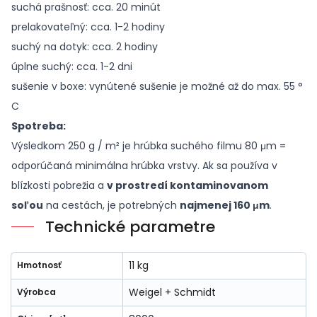
suchá prašnosť: cca. 20 minút
prelakovateľný: cca. 1-2 hodiny
suchý na dotyk: cca. 2 hodiny
úplne suchý: cca. 1-2 dni
sušenie v boxe: vynútené sušenie je možné až do max. 55 °
C
Spotreba:
Výsledkom 250 g / m² je hrúbka suchého filmu 80 μm =
odporúčaná minimálna hrúbka vrstvy. Ak sa používa v
blízkosti pobrežia a
v prostredí kontaminovanom
soľou
na cestách, je potrebných
najmenej 160 μm
.
Technické parametre
11 kg
Hmotnosť
Weigel + Schmidt
Výrobca