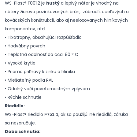
WS-Plast® F001.2 je
hustý
a lepivý náter je vhodný na
nátery žiarovo pozinkovaných brán, zábradlí, oceľových a
kováčských konštrukcií, ako aj neeloxovaných hliníkových
komponentov, atď.
• Tixotropný, obsahujúci rozpúšťadlo
• Hodvábny povrch
• Teplotná odolnosť do cca. 80 ° C
• Vysoké krytie
• Priamo priľnavý k zinku a hliníku
• Miešateľný podľa RAL
• Odolný voči poveternostným vplyvom
• Rýchle schnutie
Riedidlo:
WS-Plast® riedidlo
, ak sa použijú iné riedidlá, záruka
F751-1
sa nezaručuje.
Doba schnutia: