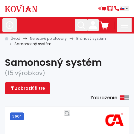
Úvod
Nerezové polotovary
Bránový systém
Nerezové
polotovary
Samonosný systém
Hliníkové
polotovary
Samonosný systém
Kované
polotovary
(15 výrobkov)
Zábradlia a
madlá
Zobraziť filtre
Bránové
systémy
Zobrazenie
Automatizácia
Dom, dielňa,
záhrada
360°
Hutnícky
materiál