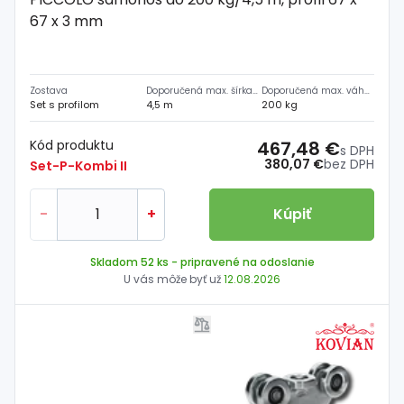
67 x 3 mm
Zostava
Doporučená max. šírka prejazdu
Doporučená max. váha brány
Set s profilom
4,5 m
200 kg
Kód produktu
467,48 €
s DPH
380,07 €
bez DPH
Set-P-Kombi II
-
+
Kúpiť
Skladom 52 ks
- pripravené na odoslanie
U vás môže byť už
12.08.2026