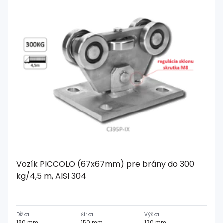
Spojovací
materiál
%
Zľava
Vozík PICCOLO (67x67mm) pre brány do 300
kg/4,5 m, AISI 304
Dĺžka
Šírka
Výška
180 mm
150 mm
130 mm