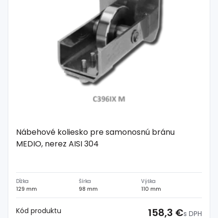
Nábehové koliesko pre samonosnú bránu
MEDIO, nerez AISI 304
Dĺžka
Šírka
Výška
129 mm
98 mm
110 mm
Kód produktu
158,3 €
s DPH