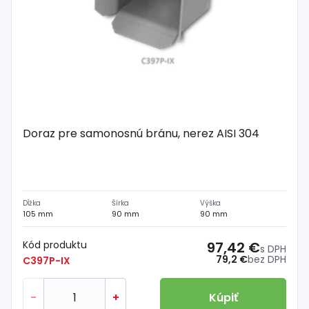
Doraz pre samonosnú bránu, nerez AISI 304
Dĺžka
Šírka
Výška
105 mm
90 mm
90 mm
Kód produktu
97,42 €
s DPH
79,2 €
bez DPH
C397P-IX
-
+
Kúpiť