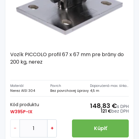
Vozík PICCOLO profil 67 x 67 mm pre brány do
200 kg, nerez
Materiál
Povrch
Doporučená max. šírka prejazdu
Nerez AISI 304
Bez povrchovej úpravy
4,5 m
Kód produktu
148,83 €
s DPH
121 €
bez DPH
W395P-IX
-
+
Kúpiť