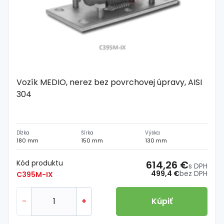
Vozík MEDIO, nerez bez povrchovej úpravy, AISI
304
Dĺžka
Šírka
Výška
180 mm
150 mm
130 mm
Kód produktu
614,26 €
s DPH
499,4 €
bez DPH
C395M-IX
-
+
Kúpiť