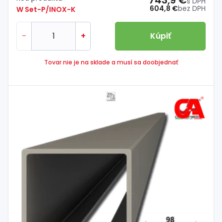
743,9 €
s DPH
604,8 €
bez DPH
W Set-P/INOX-K
-
+
Kúpiť
Tovar nie je na sklade a musí sa doobjednať