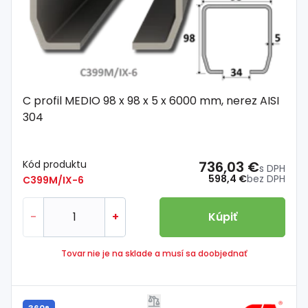
C profil MEDIO 98 x 98 x 5 x 6000 mm, nerez AISI
304
Kód produktu
736,03 €
s DPH
598,4 €
bez DPH
C399M/IX-6
-
+
Kúpiť
Tovar nie je na sklade a musí sa doobjednať