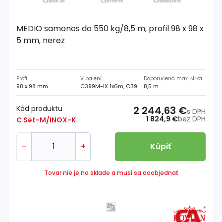
MEDIO samonos do 550 kg/8,5 m, profil 98 x 98 x
5 mm, nerez
Profil
V balení
Doporučená max. šírka prejazdu
98 x 98 mm
C399M-IX 1x6m, C395M/IX 2 ks, C397M-IX 1 ks, C396M-IX 1 ks
8,5 m
Kód produktu
2 244,63 €
s DPH
1 824,9 €
bez DPH
C Set-M/INOX-K
-
+
Kúpiť
Tovar nie je na sklade a musí sa doobjednať