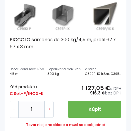
PICCOLO samonos do 300 kg/4,5 m, profil 67 x
67 x 3 mm
Doporučená max. šírka prejazdu
Doporučená max. váha brány
V balení
4,5 m
300 kg
C399P-IX 1x6m, C395P-IX 2ks, C397P-IX 1ks, C396P-IX 1ks
Kód produktu
1 127,05 €
s DPH
916,3 €
bez DPH
C Set-P/INOX-K
-
+
Kúpiť
Tovar nie je na sklade a musí sa doobjednať